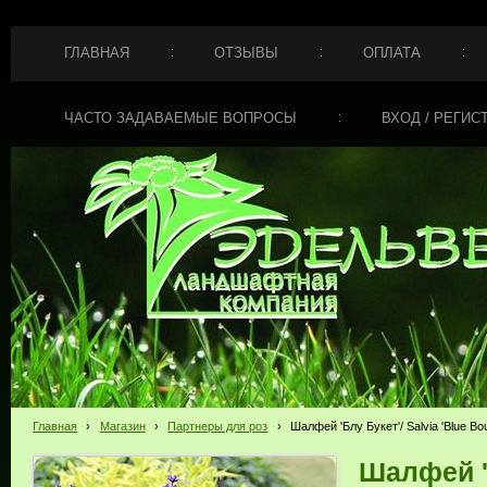
ГЛАВНАЯ
ОТЗЫВЫ
ОПЛАТА
ЧАСТО ЗАДАВАЕМЫЕ ВОПРОСЫ
ВХОД / РЕГИС
Главная
›
Магазин
›
Партнеры для роз
›
Шалфей 'Блу Букет'/ Salvia 'Blue Bou
Шалфей 'Б