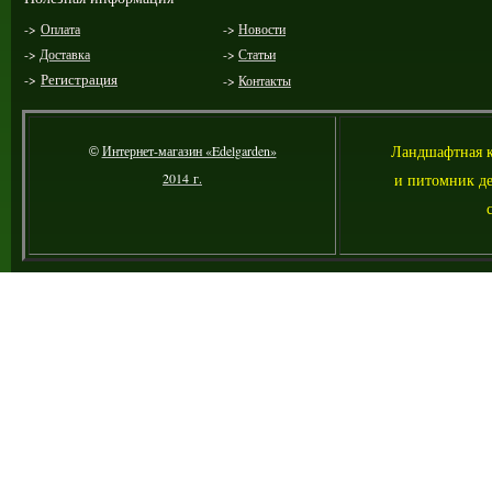
->
Оплата
->
Новости
->
Доставка
->
Статьи
->
Регистрация
->
Контакты
Ландшафтная 
Интернет-магазин «Edelgarden»
©
2014 г.
и питомник де