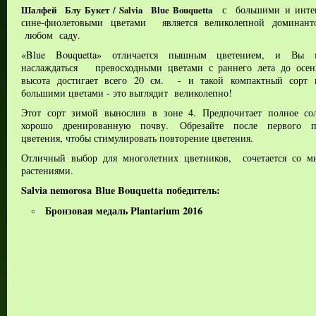
с большими и инте
Шалфей Блу Букет / Salvia Blue Bouquetta
сине-фиолетовыми цветами является великолепной домина
любом саду.
«Blue Bouquetta» отличается пышным цветением, и Вы 
наслаждаться превосходными цветами с раннего лета до осе
высота достигает всего 20 см. - и такой компактный сорт 
большими цветами - это выглядит великолепно!
Этот сорт зимой вынослив в зоне 4.
Предпочитает полное со
хорошо дренированную почву.
Обрезайте после первого п
цветения, чтобы стимулировать повторение цветения.
Отличный выбор для многолетних цветников, сочетается со м
растениями.
Salvia nemorosa
Blue Bouquetta
победитель:
Бронзовая медаль Plantarium 2016