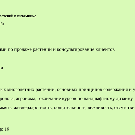
астений в питомнике
13)
ями по продаже растений и консультирование клиентов
ями
ных многолетних растений, основных принципов содержания и у
ролога, агронома, окончание курсов по ландшафтному дизайну
память, жизнерадостность, общительность, вежливость, отсутств
до 19