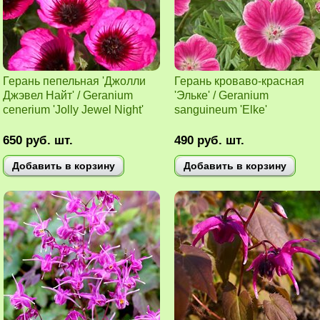
Герань пепельная 'Джолли
Герань кроваво-красная
Джэвел Найт' / Geranium
'Эльке' / Geranium
cenerium 'Jolly Jewel Night'
sanguineum 'Elke'
650
руб.
шт.
490
руб.
шт.
Добавить в корзину
Добавить в корзину