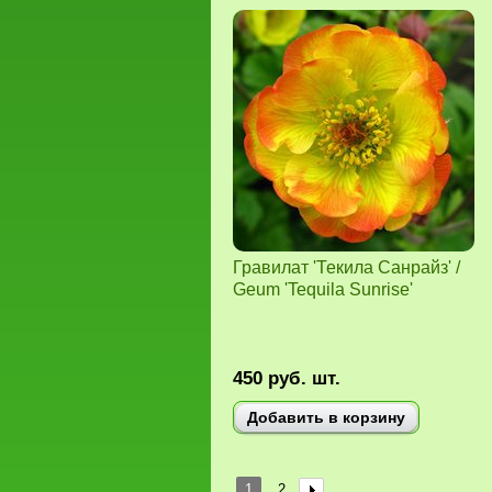
Гравилат 'Текила Санрайз' /
Geum 'Tequila Sunrise'
450
руб.
шт.
Добавить в корзину
1
2