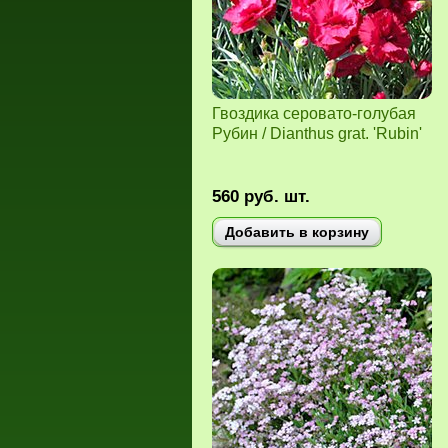
Гвоздика серовато-голубая
Рубин / Dianthus grat. 'Rubin'
560
руб.
шт.
Добавить в корзину