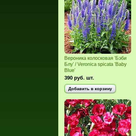
Вероника колосковая 'Бэби
Блу' / Veronica spicata 'Baby
Blue'
390
руб.
шт.
Добавить в корзину