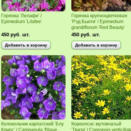
Горянка 'Лилафи' /
Горянка крупноцветковая
Epimedium 'Lilafee'
'Рэд Бьюти' / Epimedium
grandiflorum 'Red Beauty'
450
руб.
шт.
450
руб.
шт.
Добавить в корзину
Добавить в корзину
Колокольчик карпатский 'Блу
Кореопсис мутовчатый
Клипс' / Campanula 'Blaue
'Твити' / Coreopsis verticillat