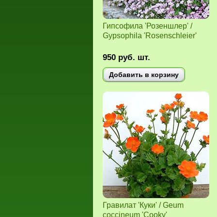
Гипсофила 'Розеншлер' /
Gypsophila 'Rosenschleier'
950
руб.
шт.
Добавить в корзину
Гравилат 'Куки' / Geum
coccineum 'Cooky'