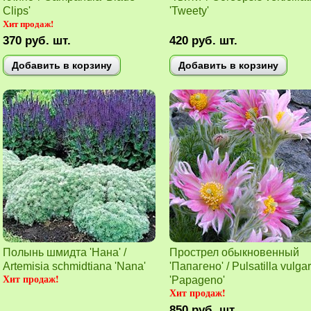
Clips'
'Tweety'
Хит продаж!
370
руб.
шт.
420
руб.
шт.
Добавить в корзину
Добавить в корзину
Полынь шмидта 'Нана' /
Проcтрел обыкновенный
Artemisia schmidtiana 'Nana'
'Папагено' / Pulsatilla vulgar
Хит продаж!
'Papageno'
Хит продаж!
850
руб.
шт.