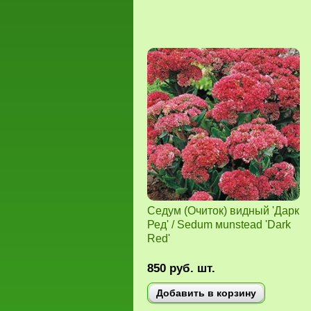
Седум (Очиток) видный 'Дарк
Ред' / Sedum мunstead 'Dark
Red'
850
руб.
шт.
Добавить в корзину