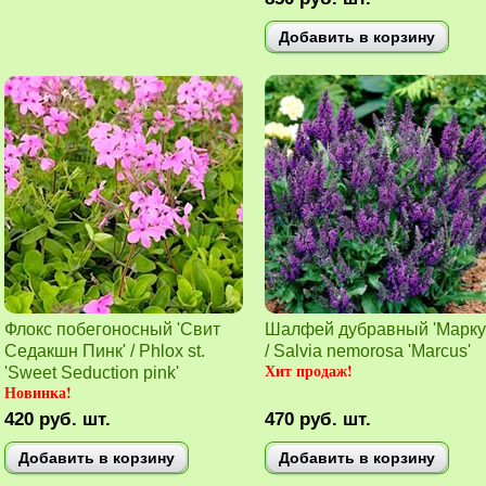
Добавить в корзину
Флокс побегоносный 'Свит
Шалфей дубравный 'Марку
Седакшн Пинк' / Phlox st.
/ Salvia nemorosa 'Marcus'
Хит продаж!
'Sweet Seduction pink'
Новинка!
420
руб.
шт.
470
руб.
шт.
Добавить в корзину
Добавить в корзину