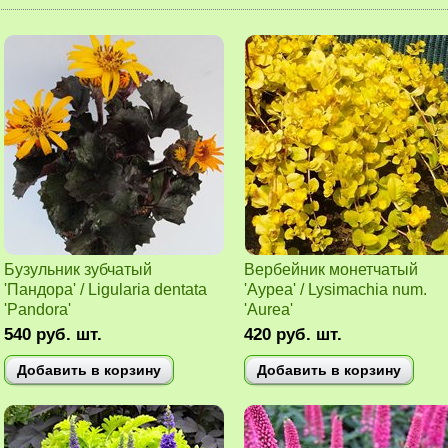
Бузульник зубчатый
Вербейник монетчатый
'Пандора' / Ligularia dentata
'Ауреа' / Lysimachia num.
'Pandora'
'Aurea'
540
руб.
шт.
420
руб.
шт.
Добавить в корзину
Добавить в корзину