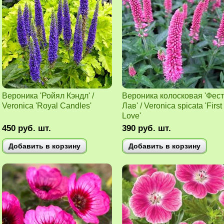
Вероника 'Ройял Кэндл' /
Вероника колосковая 'Фест
Veronica 'Royal Candles'
Лав' / Veronica spicata 'First
Love'
450
руб.
шт.
390
руб.
шт.
Добавить в корзину
Добавить в корзину