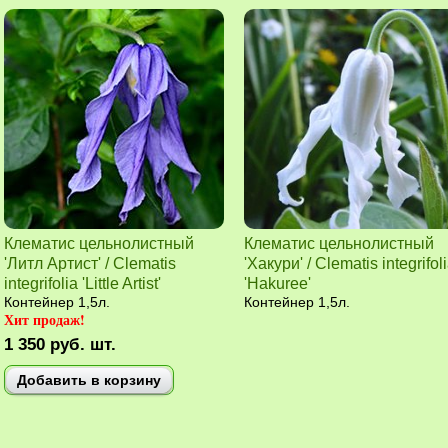
Клематис цельнолистный
Клематис цельнолистный
'Литл Артист' / Clematis
'Хакури' / Clematis integrifol
integrifolia 'Little Artist'
'Hakuree'
Контейнер 1,5л.
Контейнер 1,5л.
Хит продаж!
1 350
руб.
шт.
Добавить в корзину