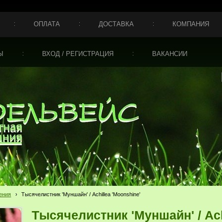
ОПЛАТА
ДОСТАВКА
КОМПАНИЯ
Ы
ВХОД / РЕГИСТРАЦИЯ
ВАКАНСИИ
ения
›
Тысячелистник 'Муншайн' / Achillea 'Moonshine'
Тысячелистник 'Муншайн' / Ach