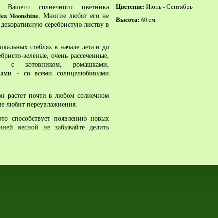
а Вашего солнечного цветника
Цветение:
Июнь - Сентябрь
. Многие любят его не
lea Moonshine
Высота:
60 см.
а декоративную серебристую листву в
икальных стеблях в начале лета и до
ебристо-зеленые, очень рассеченные,
ся с котовником, ромашками,
иками - со всеми солнцелюбивыми
н растет почти в любом солнечном
 не любит переувлажнения.
это способствует появлению новых
нней весной не забывайте делить