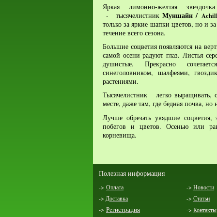
Яркая лимонно-желтая звездочк
Муншайн /
- тысячелистник
Achil
только за яркие шапки цветов, но и з
течение всего сезона.
Большие соцветия появляются на верт
самой осени радуют глаз.
Листья сер
душистые. Прекрасно сочетает
синеголовником, шалфеями, гвозд
растениями.
Т
ысячелистник легко выращивать, о
месте, даже там, где бедная почва
, но
Лучше обрезать увядшие соцветия, 
побегов и цветов. Осенью или ра
корневища.
Полезная информация
->
Оплата
->
Новости
->
Доставка
->
Статьи
->
Регистрация
->
Контакты