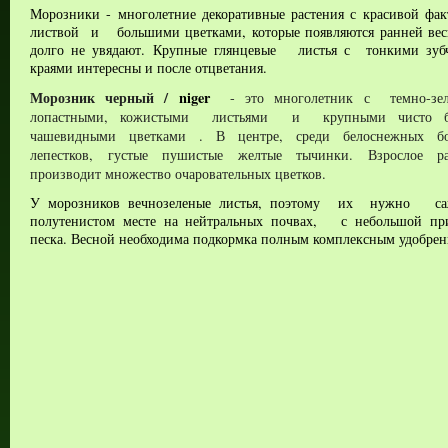
Морозники - многолетние декоративные растения с красивой фа
листвой и большими цветками, которые появляются ранней ве
долго не увядают. Крупные глянцевые листья с тонкими зуб
краями интересны и после отцветания.
Морозник черный
/ 
niger
- это 
многолетник с 
лопастными
, 
кожистыми 
 листьями 
и
 крупными 
чисто
чашевидными цветками
. В центре, среди белоснежных бо
лепестков, густые пушистые желтые тычинки. Взрослое рас
производит множество очаровательных цветков.
У морозников вечнозеленые листья, поэтому их нужно са
полутенистом месте на нейтральных почвах, с небольшой пр
песка. Весной необходима подкормка полным комплексным удобрен