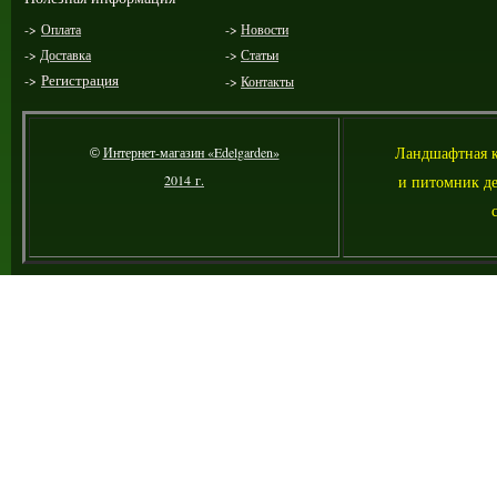
->
Оплата
->
Новости
->
Доставка
->
Статьи
->
Регистрация
->
Контакты
Ландшафтная 
Интернет-магазин «Edelgarden»
©
2014 г.
и питомник де