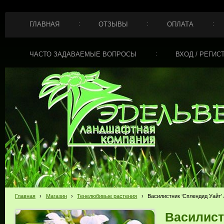
ГЛАВНАЯ
ОТЗЫВЫ
ОПЛАТА
ЧАСТО ЗАДАВАЕМЫЕ ВОПРОСЫ
ВХОД / РЕГИС
Главная
›
Магазин
›
Тенелюбивые растения
›
Василистник ‘Сплендид Уайт’ / 
Василистн