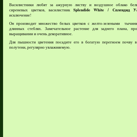
Василистники любят за ажурную листву и воздушное облако бел
сиреневых цветков, василистник
Splendide White
Сплендид 
/
исключение!
Он
производит множество белых цветков с желто-зелеными тычин
длинных стеблях. Замечательное растение для заднего плана, пр
выращивании и очень декоративное.
Для пышности цветения посадите его в богатую перегноем почву в
полутени, регулярно увлажняемую.