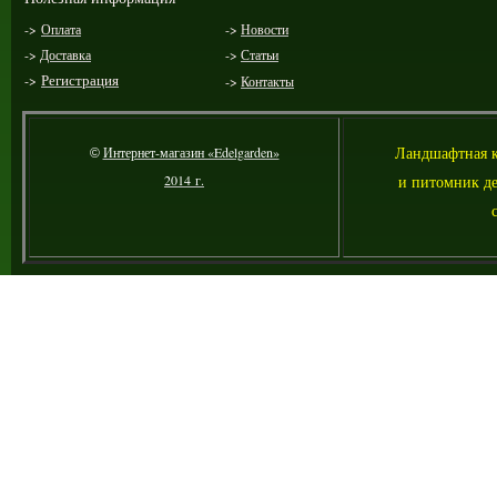
->
Оплата
->
Новости
->
Доставка
->
Статьи
->
Регистрация
->
Контакты
Ландшафтная 
Интернет-магазин «Edelgarden»
©
2014 г.
и питомник де