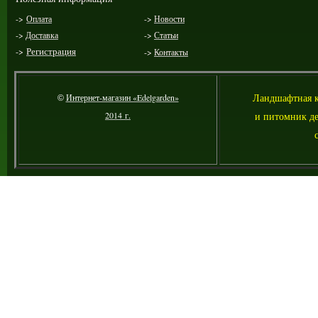
->
Оплата
->
Новости
->
Доставка
->
Статьи
->
Регистрация
->
Контакты
Ландшафтная 
Интернет-магазин «Edelgarden»
©
2014 г.
и питомник де