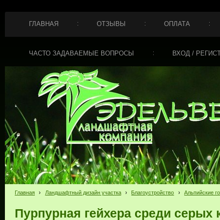
ГЛАВНАЯ
ОТЗЫВЫ
ОПЛАТА
ЧАСТО ЗАДАВАЕМЫЕ ВОПРОСЫ
ВХОД / РЕГИС
Главная
›
Ландшафтный дизайн участка
›
Благоустройство
›
Альпийские г
Пурпурная гейхера среди серых 