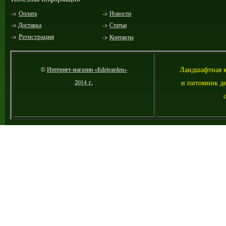
->
Оплата
->
Новости
->
Доставка
->
Статьи
->
Регистрация
->
Контакты
Ландшафтная 
Интернет-магазин «Edelgarden»
©
2014 г.
и питомник де