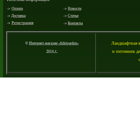
->
Оплата
->
Новости
->
Доставка
->
Статьи
->
Регистрация
->
Контакты
Ландшафтная 
Интернет-магазин «Edelgarden»
©
2014 г.
и питомник де