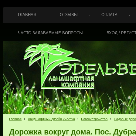
ГЛАВНАЯ
ОТЗЫВЫ
ОПЛАТА
ЧАСТО ЗАДАВАЕМЫЕ ВОПРОСЫ
ВХОД / РЕГИС
Главная
›
Ландшафтный дизайн участка
›
Благоустройство
›
Садовые доро
Дорожка вокруг дома. Пос. Дубр