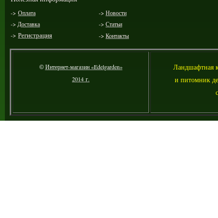
->
Оплата
->
Новости
->
Доставка
->
Статьи
->
Регистрация
->
Контакты
Ландшафтная 
Интернет-магазин «Edelgarden»
©
2014 г.
и питомник де