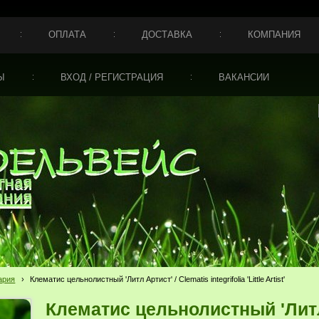
ОПЛАТА
ДОСТАВКА
КОМПАНИЯ
Ы
ВХОД / РЕГИСТРАЦИЯ
ВАКАНСИИ
ария
›
Клематис цельнолистный 'Литл Артист' / Clematis integrifolia 'Little Artist'
Клематис цельнолистный 'Литл