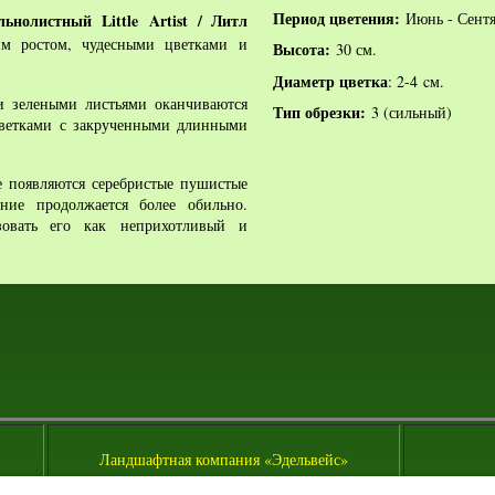
Период цветения:
Июнь - Сентя
льнолистный
Little Artist /
Литл
им ростом, чудесными цветками и
Высота:
30 см.
Диаметр цветка
: 2-4 cм.
и зелеными листьями оканчиваются
Тип обрезки:
3 (сильный)
цветками с закрученными длинными
е появляются серебристые пушистые
ение продолжается более обильно.
зовать его как неприхотливый и
Ландшафтная компания
«
Эдельвейс
»
и питомник декоративных растений