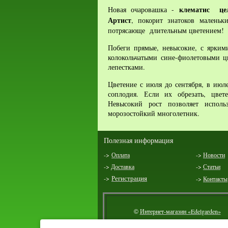
клематис це
Новая очаровашка -
Артист
, покорит знатоков маленьк
потрясающе длительным цветением!
Побеги прямые, невысокие, с ярким
колокольчатыми сине-фиолетовыми 
лепестками.
Цветение с июля до сентября, в июл
соплодия. Если их обрезать, цвет
Невысокий рост позволяет исполь
морозостойкий
многолетник
.
Полезная информация
->
Оплата
->
Новости
->
Доставка
->
Статьи
->
Регистрация
->
Контакты
Интернет-магазин «Edelgarden»
©
2014 г.