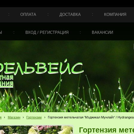
ОПЛАТА
ДОСТАВКА
КОМПАНИЯ
Ы
ВХОД / РЕГИСТРАЦИЯ
ВАКАНСИИ
я
›
Магазин
›
Гортензии
›
Гортензия метельчатая 'Мэджикал Мунлайт' / Hydrangea pa
Гортензия мет