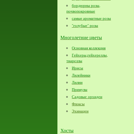
бордюрны розы,
почвопокровные
самые ароматные розы
"голубые" розы
Многолетние цветы
Основная коллекция
Гейхеры,гейхереллы,
тиареллы
Ирисы
Лилейники
Лилии
Примулы
Садовые орхидеи
Флоксы
Эхинацеи
Хосты