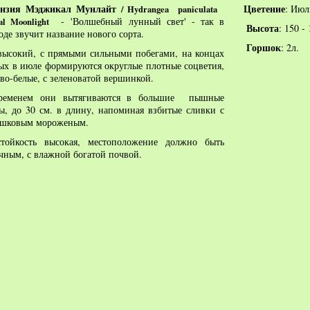
ензия Мэджикал Мунлайт
Цветение
: Июл
/ Hydrangea paniculata
- 'Волшебный лунный свет' - так в
al Moonlight
Высота
: 150 -
оде звучит название нового сорта.
Горшок
: 2л.
высокий, с прямыми сильными побегами, на концах
ых в июле формируются округлые плотные соцветия,
во-белые, с зеленоватой вершинкой.
ременем они вытягиваются в большие пышные
ы, до 30 см. в длину, напоминая взбитые сливки с
ашковым мороженым.
стойкость высокая, местоположение должно быть
чным, с влажной богатой почвой.