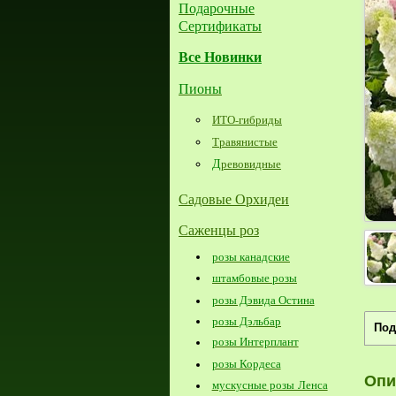
Подарочные
Сертификаты
Все Новинки
Пионы
ИТО-гибриды
Травянистые
Д
ревовидные
Садовые Орхидеи
Саженцы роз
розы канадские
штамбовые розы
розы Дэвида Остина
розы Дэльбар
Под
розы Интерплант
розы Кордеса
Опи
мускусные розы Ленса