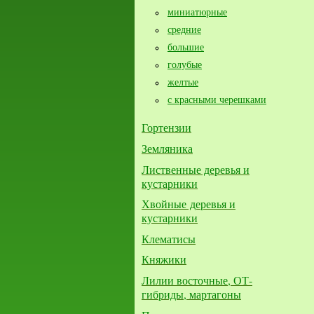
миниатюрные
средние
большие​
голубые
желтые
с красными черешками
Гортензии
Земляника
Лиственные деревья и
кустарники
Хвойные деревья и
кустарники
Клематисы
Княжики
Лилии восточные, ОТ-
гибриды, мартагоны