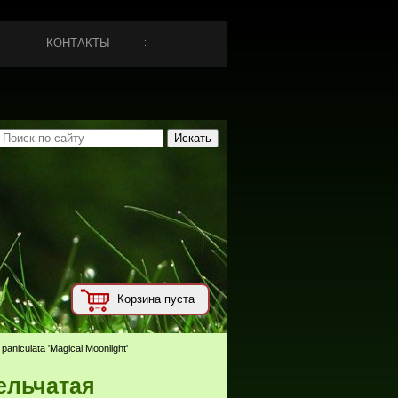
КОНТАКТЫ
Корзина пуста
niculata 'Magical Moonlight'
ельчатая