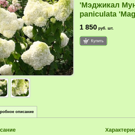
'Мэджикал Мун
paniculata 'Mag
1 850
руб.
шт.
Купить
робное описание
сание
Характерис