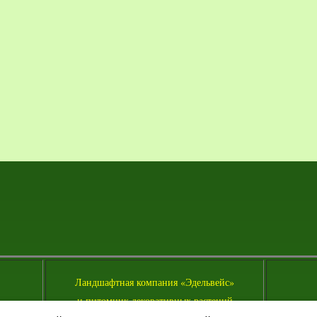
Л
андшафтная компания «Эдельвейс»
и питомник декоративных растений