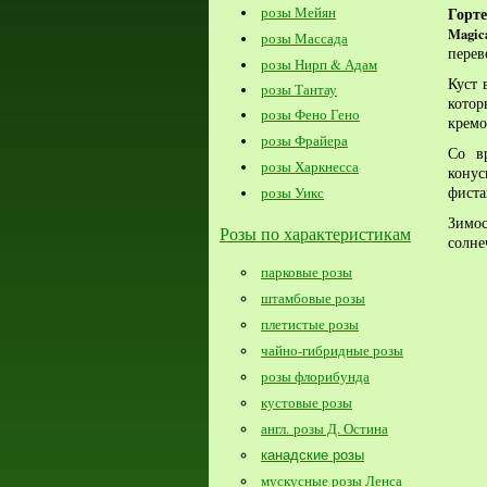
Горт
розы Мейян
Magic
розы Массада
перев
розы Нирп & Адам
Куст 
розы Тантау
котор
розы Фено Гено
кремо
розы Фрайера
Со в
розы Харкнесса
конус
фист
розы Уикс
Зимо
Розы по характеристикам
солне
парковые розы
штамбовые розы
плетистые розы
чайно-гибридные розы
розы флорибунда
кустовые розы
англ. розы Д. Остина
канадские розы
мускусные розы Ленса