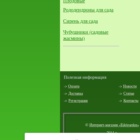
Плодовые
Рододендроны для сада
Сирень для сада
Чубушники (садовые
жасмины)
Полезная информация
->
Оплата
->
Новости
->
Доставка
->
Статьи
->
Регистрация
->
Контакты
©
Интернет-магазин «Edelgarden»
2014 г.