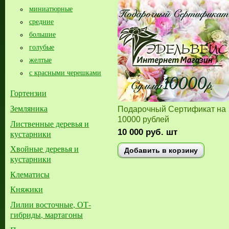
миниатюрные
средние
большие​
голубые
желтые
с красными черешками
Гортензии
Земляника
Подарочный Сертификат на
10000 рублей
Лиственные деревья и
10 000
руб.
шт
кустарники
Хвойные деревья и
Добавить в корзину
кустарники
Клематисы
Княжики
Лилии восточные, ОТ-
гибриды, мартагоны