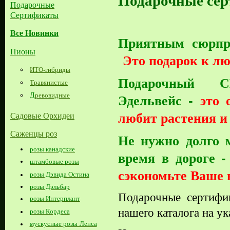
Подарочные
Сертификаты
Все Новинки
Приятным сюрпр
Пионы
Это подарок к лю
ИТО-гибриды
Подарочный С
Травянистые
Д
Эдельвейс -
это
ревовидные
любит растения и
Садовые Орхидеи
Саженцы роз
Не нужно долго 
розы канадские
время в дороге 
штамбовые розы
сэкономьте Ваше 
розы Дэвида Остина
розы Дэльбар
Подарочные сертифи
розы Интерплант
нашего каталога на у
розы Кордеса
мускусные розы Ленса