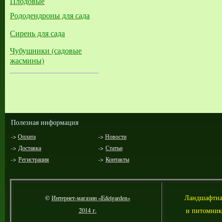
Плодовые
Рододендроны для сада
Сирень для сада
Чубушники (садовые
жасмины)
Полезная информация
->
Оплата
->
Новости
->
Доставка
->
Статьи
->
Регистрация
->
Контакты
Л
андшафтна
©
Интернет-магазин «Edelgarden»
и питомник
2014 г.