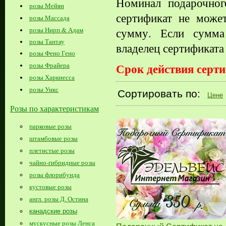
Номинал подарочног
розы Мейян
сертификат не може
розы Массада
розы Нирп & Адам
сумму. Если сумма
розы Тантау
владелец сертификат
розы Фено Гено
Срок действия серти
розы Фрайера
розы Харкнесса
розы Уикс
Сортировать по:
Цене
Розы по характеристикам
парковые розы
штамбовые розы
плетистые розы
чайно-гибридные розы
розы флорибунда
кустовые розы
англ. розы Д. Остина
канадские розы
мускусные розы Ленса