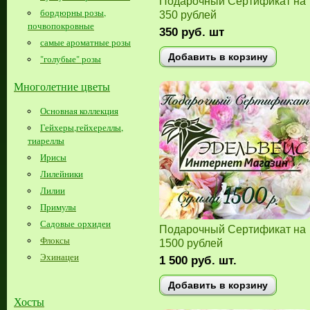
Подарочный Сертификат на
бордюрны розы,
350 рублей
почвопокровные
350
руб.
шт
самые ароматные розы
Добавить в корзину
"голубые" розы
Многолетние цветы
Основная коллекция
Гейхеры,гейхереллы,
тиареллы
Ирисы
Лилейники
Лилии
Примулы
Садовые орхидеи
Подарочный Сертификат на
Флоксы
1500 рублей
Эхинацеи
1 500
руб.
шт.
Добавить в корзину
Хосты