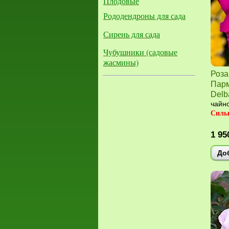
Плодовые
Рододендроны для сада
Сирень для сада
Чубушники (садовые
жасмины)
Роза
Парм
Delb
чайно
Силь
1 95
До