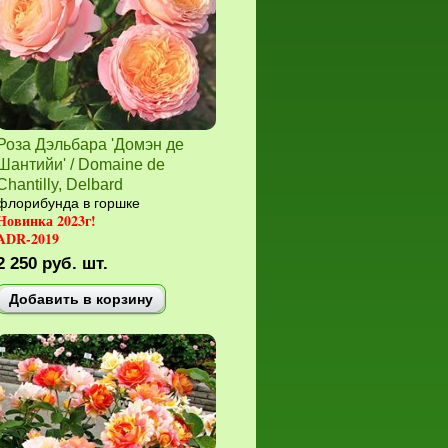
Роза Дэльбара 'Домэн де
Шантийи' / Domaine de
Chantilly, Delbard
флорибунда в горшке
Новинка 2023г!
ADR-2019
2 250
руб.
шт.
Добавить в корзину