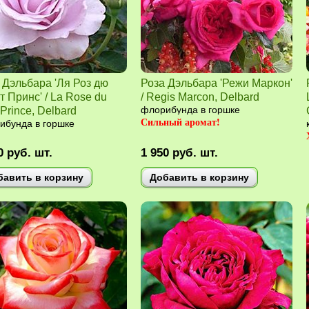
 Дэльбара 'Ля Роз дю
Роза Дэльбара 'Режи Маркон'
т Принс' / La Rose du
/ Regis Marcon, Delbard
 Prince, Delbard
флорибунда в горшке
Сильный аромат!
ибунда в горшке
0
руб.
шт.
1 950
руб.
шт.
бавить в корзину
Добавить в корзину