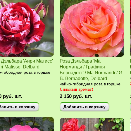
 Дэльбара 'Анри Матисс'
Роза Дэльбара 'Ма
ri Matisse, Delbard
Норманди / Графиня
-гибридная роза в горшке
Бернадотт' / Ma Normandi / G.
B. Bernadotte, Delbard
чайно-гибридная роза в горшке
Сильный аромат!
0
руб.
шт.
2 150
руб.
шт.
бавить в корзину
Добавить в корзину