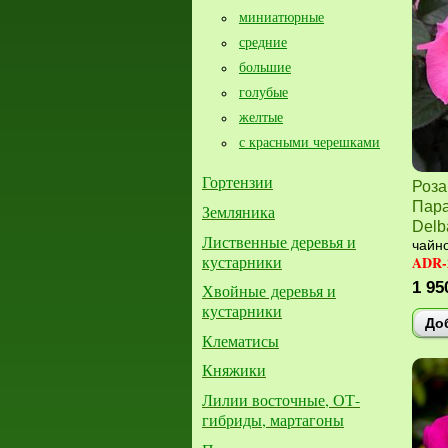
миниатюрные
средние
большие​
голубые
желтые
с красными черешками
Гортензии
Роза
Пара
Земляника
Delb
Лиственные деревья и
чайно
кустарники
ADR-
1 95
Хвойные деревья и
кустарники
До
Клематисы
Княжики
Лилии восточные, ОТ-
гибриды, мартагоны