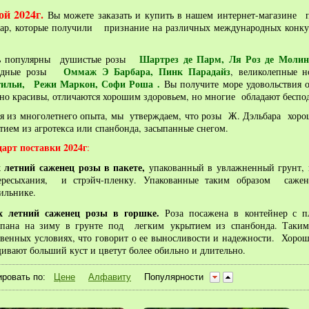
ой 2024г.
Вы можете заказать и купить в нашем интернет-магазине 
ар, которые получили признание на различных международных конкур
Шартрез де Парм,
Ля Роз де Молин
ь популярны душистые розы
Оммаж Э Барбара, Пинк Парадайз
идные розы
, великолепные 
ильи, Режи Маркон, Софи Роша .
Вы получите море удовольствия о
но красивы, отличаются хорошим здоровьем, но многие обладают бесп
я из многолетнего опыта, мы утверждаем, что розы Ж. Дэльбара хоро
ием из агротекса или спанбонда, засыпанные снегом.
арт поставки 2024г
:
х летний
саженец розы в пакете
,
упакованный в увлажненный грунт
ересыхания, и стрэйч-пленку. Упакованные таким образом сажен
ильнике.
-х летний
саженец розы в горшке
.
Роза посажена в
контейнер с п
опана на зиму в грунте под легким укрытием из спанбонда. Таки
твенных условиях, что говорит о ее выносливости и надежности. Хоро
ивают больший куст и цветут более обильно и длительно.
ровать по:
Цене
Алфавиту
Популярности