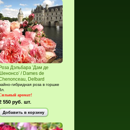
Роза Дэльбара 'Дам де
Шенонсо' / Dames de
Chenonceau, Delbard
чайно-гибридная роза в горшке
3л.
Сильный аромат!
2 550
руб.
шт.
Добавить в корзину