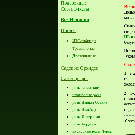
Подарочные
Весн
Сертификаты
Дэльб
мира.
Все Новинки
Очен
Пионы
гибр
Шант
ИТО-гибриды
безум
Травянистые
Исход
Д
ревовидные
укрыт
Станд
Садовые Орхидеи
1)
2-
Саженцы роз
от
п
холод
розы канадские
2)
3
штамбовые розы
прик
розы Дэвида Остина
естес
наращ
розы Дэльбар
розы Интерплант
Сорти
розы Кордеса
мускусные розы Ленса