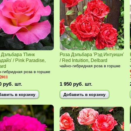
 Дэльбара 'Пинк
Роза Дэльбара 'Рэд Интуишн'
дайз' / Pink Paradise,
/ Red Intuition, Delbard
ard
чайно-гибридная роза в горшке
-гибридная роза в горшке
2011
0
руб.
шт.
1 950
руб.
шт.
бавить в корзину
Добавить в корзину