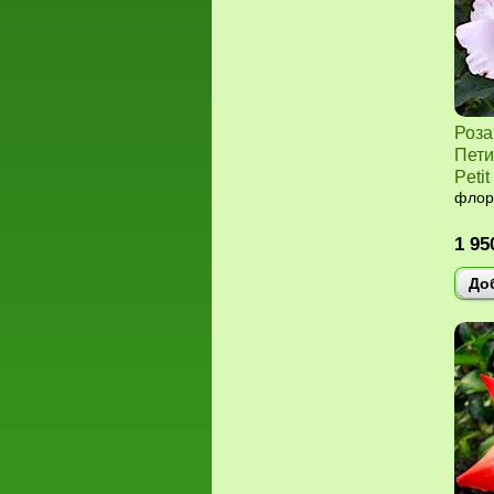
Роза
Пети
Petit
флор
1 95
До