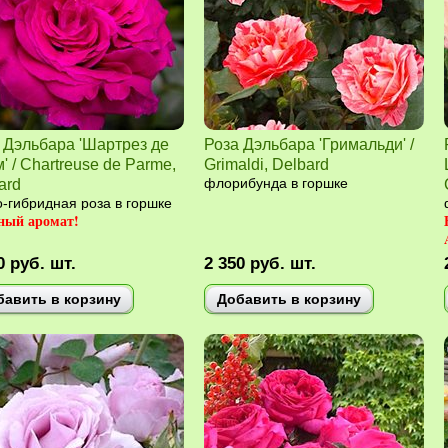
 Дэльбара 'Шартрез де
Роза Дэльбара 'Гримальди' /
' / Chartreuse de Parme,
Grimaldi, Delbard
ard
флорибунда в горшке
-гибридная роза в горшке
ный аромат!
0
руб.
шт.
2 350
руб.
шт.
бавить в корзину
Добавить в корзину