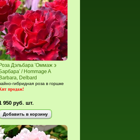
Роза Дэльбара 'Оммаж э
Барбара' / Hommage A
Barbara, Delbard
чайно-гибридная роза в горшке
Хит продаж!
1 950
руб.
шт.
Добавить в корзину