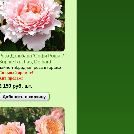
Роза Дэльбара 'Софи Роша' /
Sophie Rochas, Delbard
чайно-гибридная роза в горшке
Сильный аромат!
Хит продаж!
2 150
руб.
шт.
Добавить в корзину