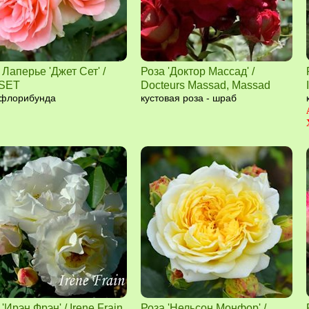
 Лаперье 'Джет Сет' /
Роза 'Доктор Массад' /
 SET
Docteurs Massad, Massad
 флорибунда
кустовая роза - шраб
'Ирэн Фрэн' / Irene Frain,
Роза 'Нельсон Монфор' /