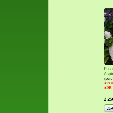
Роза
Aspi
кусто
Хит 
ADR
2 25
До