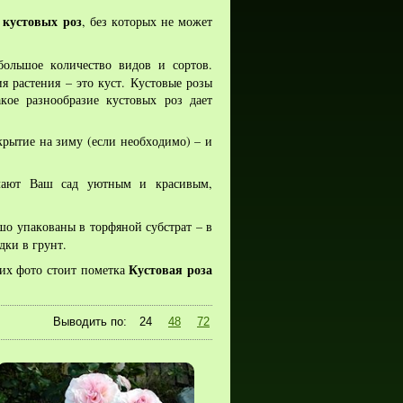
кустовых роз
ы
, без которых не может
большое количество видов и сортов.
я растения – это куст. Кустовые розы
ое разнообразие кустовых роз дает
крытие на зиму (если необходимо) – и
ают Ваш сад уютным и красивым,
о упакованы в торфяной субстрат – в
дки в грунт.
Кустовая роза
их фото стоит пометка
Выводить по:
24
48
72