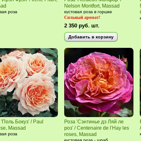
sad
Nelson Montfort, Massad
вая роза
кустовая роза в горшке
Сильный аромат!
2 350
руб.
шт.
Добавить в корзину
 'Поль Бокуз' / Paul
Роза 'Cэнтинье дэ Ляй ле
se, Massad
роз' / Centenaire de l'Hay les
вая роза
roses, Massad
кустовая роза - шраб