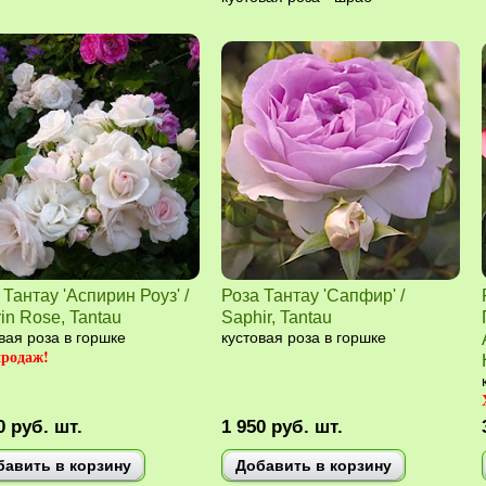
 Тантау 'Аспирин Роуз' /
Роза Тантау 'Сапфир' /
rin Rose, Tantau
Saphir, Tantau
вая роза в горшке
кустовая роза в горшке
продаж!
0
руб.
шт.
1 950
руб.
шт.
бавить в корзину
Добавить в корзину