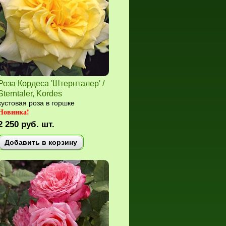
Роза Кордеса 'Штернталер' /
Sterntaler, Kordes
кустовая роза в горшке
Новинка!
2 250
руб.
шт.
Добавить в корзину