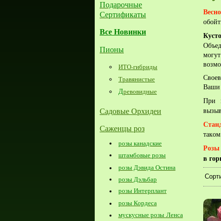
Подарочные
Весн
Сертификаты
обойт
Все Новинки
Куст
Объед
Пионы
могу
возмо
ИТО-гибриды
Своев
Травянистые
Ваши 
Д
ревовидные
При 
Садовые Орхидеи
вызыв
Станд
Саженцы роз
таком
розы канадские
Розы 
штамбовые розы
в гор
розы Дэвида Остина
Сорти
розы Дэльбар
розы Интерплант
розы Кордеса
мускусные розы Ленса