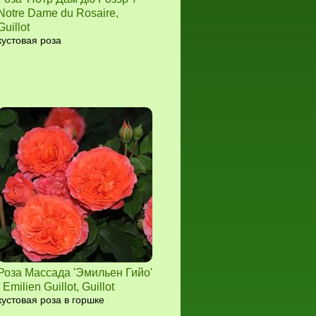
Notre Dame du Rosaire,
Guillot
кустовая роза
Роза Массада 'Эмильен Гийо'
/ Emilien Guillot, Guillot
кустовая роза в горшке