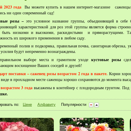
ой 2023 года
Вы можете купить
в нашем интернет-магазине саженц
ись ни один современный сад!
овые розы –
это условное
название группы, объединяющей в себе 
иняющей характеристикой для роз этой группы является форма строени
т быть низкими и высокими, раскидистыми и пряморастущими. Так
жность их широкого применения в любом саду.
ременный полив и подкормка, правильная почва, санитарная обрезка, у
усилия будут непременно вознаграждены.
кустовые розы
правильном выборе места и грамотном уходе
сдел
ающим восхищение Ваших соседей и друзей!
арт поставки – саженец розы возрастом 2 года в пакете.
Корни хорош
 виде в прохладном месте саженцы хорошо сохраняются до момента выса
возрастом 3 года
высажены в контейнер с плодородным грунтом. Под 
шке.
ровать по:
Цене
Алфавиту
Популярности