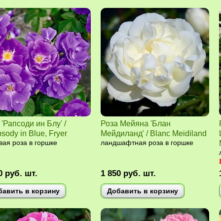
 'Рапсоди ин Блу' /
Роза Мейяна 'Блан
sody in Blue, Fryer
Мейдиланд' / Blanc Meidiland
вая роза в горшке
ландшафтная роза в горшке
0
руб.
шт.
1 850
руб.
шт.
бавить в корзину
Добавить в корзину