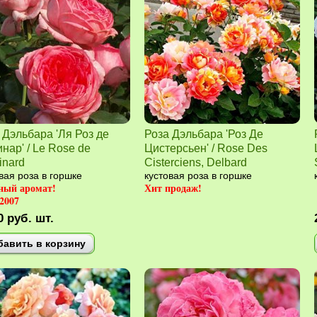
 Дэльбара 'Ля Роз де
Роза Дэльбара 'Роз Де
нар' / Le Rose de
Цистерсьен' / Rose Des
inard
Cisterciens, Delbard
вая роза в горшке
кустовая роза в горшке
ный аромат!
Хит продаж!
2007
0
руб.
шт.
бавить в корзину