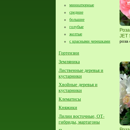
миниатюрные
средние
большие​
голубые
Роза
желтые
JET
с красными черешками
роза
Гортензии
Земляника
Лиственные деревья и
кустарники
Хвойные деревья и
кустарники
Клематисы
Княжики
Лилии восточные, ОТ-
гибриды, мартагоны
Роза 