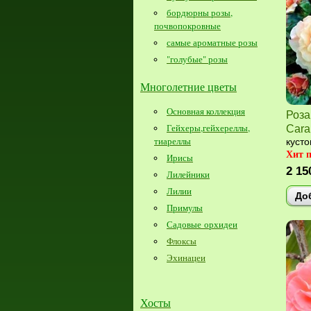
бордюрны розы,
почвопокровные
самые ароматные розы
"голубые" розы
Многолетние цветы
Основная коллекция
Роза
Гейхеры,гейхереллы,
Cara
тиареллы
кусто
Хит 
Ирисы
2 15
Лилейники
Лилии
До
Примулы
Садовые орхидеи
Флоксы
Эхинацеи
Хосты