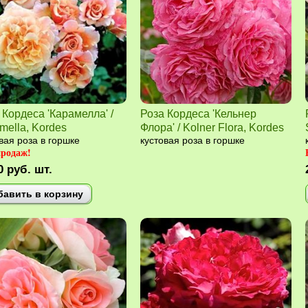
 Кордеса 'Карамелла' /
Роза Кордеса 'Кельнер
mella, Kordes
Флора' / Kolner Flora, Kordes
вая роза в горшке
кустовая роза в горшке
продаж!
0
руб.
шт.
бавить в корзину