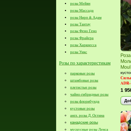
розы Мейян
розы Массада
розы Нирп & Адам
розы Тантау
розы Фено Гено
розы Фрайера
розы Харкнесса
розы Уикс
Роза
Моли
Розы по характеристикам
Moul
кусто
парковые розы
Силь
штамбовые розы
ADR-
плетистые розы
1 95
чайно-гибридные розы
До
розы флорибунда
кустовые розы
англ. розы Д. Остина
канадские розы
мускусные розы Ленса