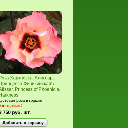
Роза Харкнесса 'Алиссар,
Принцесса Финикийская' /
Alissar, Princess of Phoenicia,
Harkness
кустовая роза в горшке
Хит продаж!
3 750
руб.
шт.
Добавить в корзину