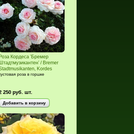
Роза Кордеса 'Бремер
Штадтмузикантен' / Bremer
Stadtmusikanten, Kordes
кустовая роза в горшке
2 250
руб.
шт.
Добавить в корзину