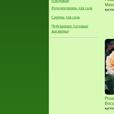
Плодовые
Mas
Рододендроны для сада
кусто
Сирень для сада
Чубушники (садовые
жасмины)
Роза
Bocu
кусто