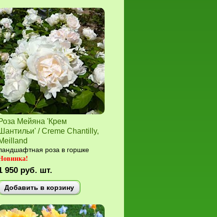
Роза Мейяна 'Крем
Шантильи' / Creme Chantilly,
Meilland
ландшафтная роза в горшке
Новинка!
1 950
руб.
шт.
Добавить в корзину