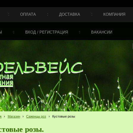
ОПЛАТА
ДОСТАВКА
КОМПАНИЯ
Ы
ВХОД / РЕГИСТРАЦИЯ
ВАКАНСИИ
я
›
Магазин
›
Саженцы роз
›
Кустовые розы
стовые розы.