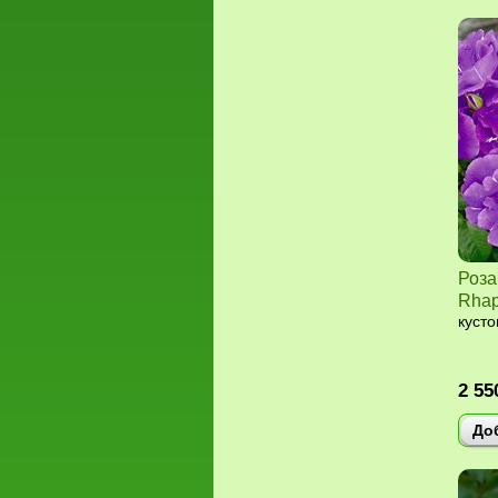
Роза
Rhap
кусто
2 55
До