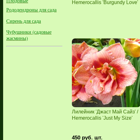
Плодовые
Hemerocallis 'Burgundy Love'
Рододендроны для сада
Сирень для сада
Чубушники (садовые
жасмины)
Лилейник 'Джаст Май Сайз' /
Hemerocallis 'Just My Size'
450
руб.
шт.