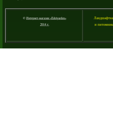
Л
андшафтна
©
Интернет-магазин «Edelgarden»
и питомник
2014 г.