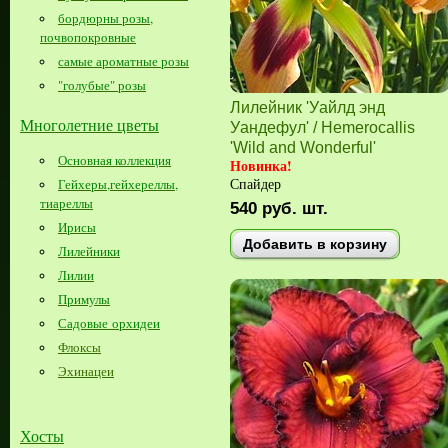
бордюрны розы,
почвопокровные
самые ароматные розы
"голубые" розы
Лилейник 'Уайлд энд
Многолетние цветы
Уандефул' / Hemerocallis
'Wild and Wonderful'
Основная коллекция
Новинка!
Спайдер
Гейхеры,гейхереллы,
тиареллы
540
руб.
шт.
Ирисы
Добавить в корзину
Лилейники
Лилии
Примулы
Садовые орхидеи
Флоксы
Эхинацеи
Хосты