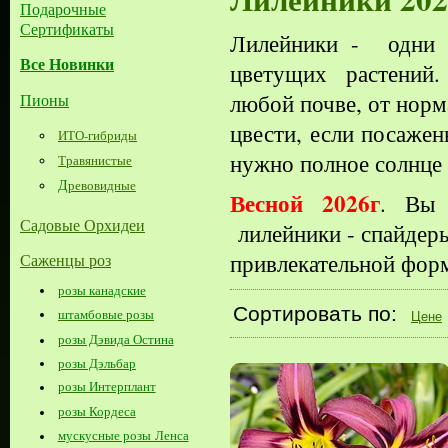
Подарочные
Сертификаты
Лилейники - одни 
Все Новинки
цветущих растений.
любой почве, от норм
Пионы
цвести, если посаже
ИТО-гибриды
нужно полное солнце
Травянистые
Д
ревовидные
Весной 2026г
. Вы 
Садовые Орхидеи
лилейники - спайдеры
привлекательной форм
Саженцы роз
розы канадские
Сортировать по:
штамбовые розы
Цене
розы Дэвида Остина
розы Дэльбар
розы Интерплант
розы Кордеса
мускусные розы Ленса