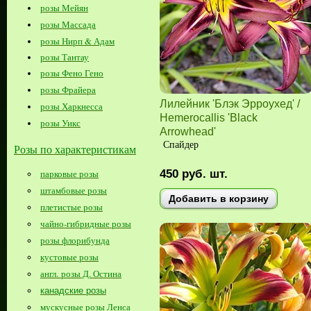
розы Мейян
розы Массада
розы Нирп & Адам
розы Тантау
розы Фено Гено
розы Фрайера
Лилейник 'Блэк Эрроухед' /
розы Харкнесса
Hemerocallis 'Black
розы Уикс
Arrowhead'
Спайдер
Розы по характеристикам
450
руб.
шт.
парковые розы
штамбовые розы
Добавить в корзину
плетистые розы
чайно-гибридные розы
розы флорибунда
кустовые розы
англ. розы Д. Остина
канадские розы
мускусные розы Ленса