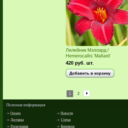
Лилейник Мэллард /
Hemerocallis 'Mallard'
420
руб.
шт.
Добавить в корзину
1
2
Полезная информация
->
Оплата
->
Новости
->
Доставка
->
Статьи
->
Регистрация
->
Контакты