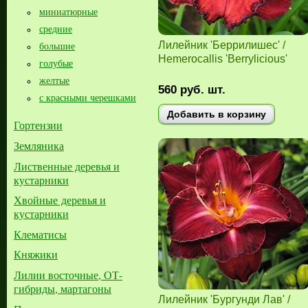
миниатюрные
средние
Лилейник 'Беррилишес' /
большие​
Hemerocallis 'Berrylicious'
голубые
желтые
560
руб.
шт.
с красными черешками
Добавить в корзину
Гортензии
Земляника
Лиственные деревья и
кустарники
Хвойные деревья и
кустарники
Клематисы
Княжики
Лилии восточные, ОТ-
гибриды, мартагоны
Лилейник 'Бургунди Лав' /