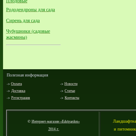
Плодовые
Рододендроны для сада
Сирень для сада
Чубушники (садовые
жасмины)
Полезная информация
->
Оплата
->
Новости
->
Доставка
->
Статьи
->
Регистрация
->
Контакты
Л
андшафтна
©
Интернет-магазин «Edelgarden»
и питомник
2014 г.