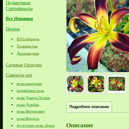
Подарочные
Сертификаты
Все Новинки
Пионы
ИТО-гибриды
Травянистые
Д
ревовидные
Садовые Орхидеи
Саженцы роз
розы канадские
штамбовые розы
розы Дэвида Остина
розы Дэльбар
Подробное описание
розы Интерплант
розы Кордеса
Описание
мускусные розы Ленса