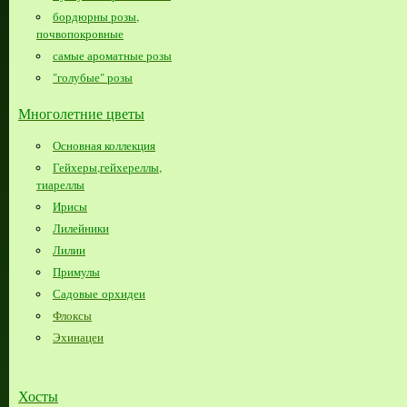
бордюрны розы,
почвопокровные
самые ароматные розы
"голубые" розы
Многолетние цветы
Основная коллекция
Гейхеры,гейхереллы,
тиареллы
Ирисы
Лилейники
Лилии
Примулы
Садовые орхидеи
Флоксы
Эхинацеи
Хосты