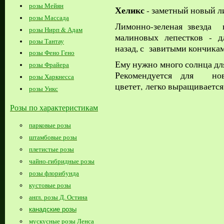
розы Мейян
Хеликс
- заметный новый л
розы Массада
Лимонно-зеленая звезда
розы Нирп & Адам
малиновых лепестков - д
розы Тантау
назад, с завитыми кончика
розы Фено Гено
Ему нужно много солнца для
розы Фрайера
Рекомендуется для нов
розы Харкнесса
цветет, легко выращиваетс
розы Уикс
Розы по характеристикам
парковые розы
штамбовые розы
плетистые розы
чайно-гибридные розы
розы флорибунда
кустовые розы
англ. розы Д. Остина
канадские розы
мускусные розы Ленса