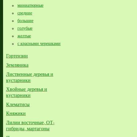
миниатюрные
средние
большие​
голубые
желтые
с красными черешками
Гортензии
Земляника
Лиственные деревья и
кустарники
Хвойные деревья и
кустарники
Клематисы
Княжики
Лилии восточные, ОТ-
гибриды, мартагоны