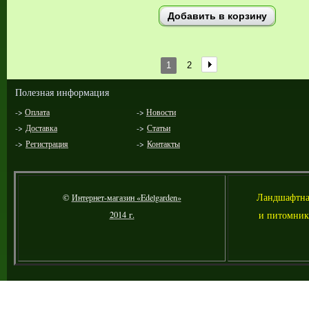
Добавить в корзину
1
2
Полезная информация
->
Оплата
->
Новости
->
Доставка
->
Статьи
->
Регистрация
->
Контакты
Л
андшафтна
©
Интернет-магазин «Edelgarden»
и питомник
2014 г.