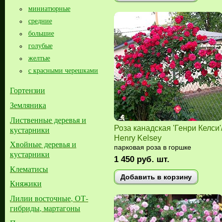
миниатюрные
средние
большие​
голубые
желтые
с красными черешками
Гортензии
Земляника
Лиственные деревья и
Роза канадская 'Генри Келси'
кустарники
Henry Kelsey
Хвойные деревья и
парковая роза в горшке
кустарники
1 450
руб.
шт.
Клематисы
Добавить в корзину
Княжики
Лилии восточные, ОТ-
гибриды, мартагоны