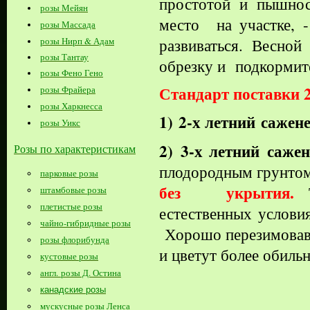
простотой и пышно
розы Мейян
место на участке,
розы Массада
развиваться. Весно
розы Нирп & Адам
розы Тантау
обрезку и подкормит
розы Фено Гено
Стандарт поставки 
розы Фрайера
розы Харкнесса
1)
2-х летний
сажене
розы Уикс
2)
3-х летний
сажен
Розы по характеристикам
плодородным грунто
парковые розы
без укрытия.
Т
штамбовые розы
плетистые розы
естественных услови
чайно-гибридные розы
Хорошо перезимовавш
розы флорибунда
и цветут более обильн
кустовые розы
англ. розы Д. Остина
канадские розы
мускусные розы Ленса