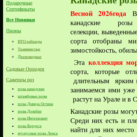
Подарочные
Сертификаты
Весной 2026года
В
Все Новинки
канадские ро
селекции,
выведенны
Пионы
сорта отобраны
ми
ИТО-гибриды
зимостойкость, обиль
Травянистые
Д
ревовидные
коллекция мор
Эта
Садовые Орхидеи
сорта, которые
от
длительным ярким 
Саженцы роз
занимаемся ими уже 
розы канадские
штамбовые розы
растут на Урале и в 
розы Дэвида Остина
Канадские розы могут
розы Дэльбар
Среди них есть и пл
розы Интерплант
розы Кордеса
найти для них место
мускусные розы Ленса