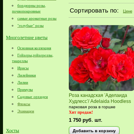
бордюрны розы,
Сортировать по:
почвопокровные
Цене
самые ароматные розы
"голубые" розы
Многолетние цветы
Основная коллекция
Гейхеры,гейхереллы,
тиареллы
Ирисы
Лилейники
Лилии
Примулы
Роза канадская 'Аделаида
Садовые орхидеи
Худлесс'/ Adelaida Hoodless
Флоксы
парковая роза в горшке
Эхинацеи
Хит продаж!
1 750
руб.
шт.
Хосты
Добавить в корзину