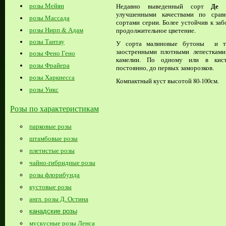
розы Мейян
Де 
Недавно выведенный сорт
улучшенными качествами по сра
розы Массада
сортами серии. Более устойчив к заб
розы Нирп & Адам
продолжительное цветение.
розы Тантау
У сорта малиновые бутоны и те
заостренными плотными лепестками
розы Фено Гено
камелии. По одному или в кист
розы Фрайера
постоянно, до первых заморозков.
розы Харкнесса
Компактный куст высотой 80-100см.
розы Уикс
Розы по характеристикам
парковые розы
штамбовые розы
плетистые розы
чайно-гибридные розы
розы флорибунда
кустовые розы
англ. розы Д. Остина
канадские розы
мускусные розы Ленса