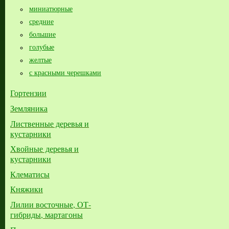
миниатюрные
средние
большие​
голубые
желтые
с красными черешками
Гортензии
Земляника
Лиственные деревья и
кустарники
Хвойные деревья и
кустарники
Клематисы
Княжики
Лилии восточные, ОТ-
гибриды, мартагоны