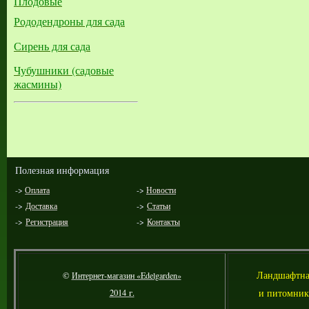
Плодовые
Рододендроны для сада
Сирень для сада
Чубушники (садовые
жасмины)
Полезная информация
->
Оплата
->
Новости
->
Доставка
->
Статьи
->
Регистрация
->
Контакты
Л
андшафтна
©
Интернет-магазин «Edelgarden»
и питомник
2014 г.