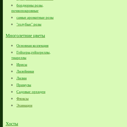
бордюрны розы,
почвопокровные
самые ароматные розы
"голубые" розы
Многолетние цветы
Основная коллекция
Гейхеры,гейхереллы,
тиареллы
Ирисы
Лилейники
Лилии
Примулы
Садовые орхидеи
Флоксы
Эхинацеи
Хосты