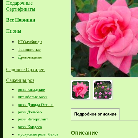
Подарочные
Сертификаты
Все Новинки
Пионы
ИТО-гибриды
Травянистые
Д
ревовидные
Садовые Орхидеи
Саженцы роз
розы канадские
штамбовые розы
розы Дэвида Остина
розы Дэльбар
Подробное описание
розы Интерплант
розы Кордеса
Описание
мускусные розы Ленса