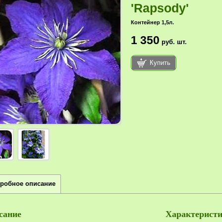
'Rapsody'
Контейнер 1,5л.
1 350
руб.
шт.
Купить
робное описание
сание
Характерист