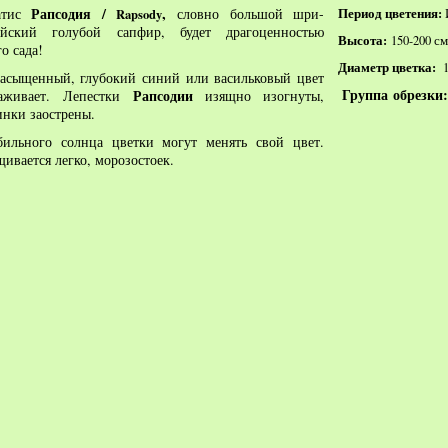
Рапсодия /
,
атис
словно большой шри-
Период цветения:
Rapsody
ийский голубой сапфир, будет драгоценностью
Высота:
150-200 см
о сада!
Диаметр цветка:
1
асыщенный, глубокий синий или васильковый цвет
Группа
обрезки
Рапсодии
раживает. Лепестки
изящно изогнуты,
нки заострены.
ильного солнца цветки могут менять свой цвет.
ивается легко, морозостоек.