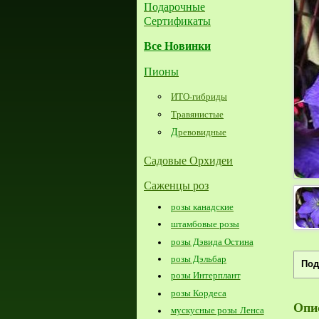
Подарочные
Сертификаты
Все Новинки
Пионы
ИТО-гибриды
Травянистые
Д
ревовидные
Садовые Орхидеи
Саженцы роз
розы канадские
штамбовые розы
розы Дэвида Остина
розы Дэльбар
Под
розы Интерплант
розы Кордеса
Опи
мускусные розы Ленса