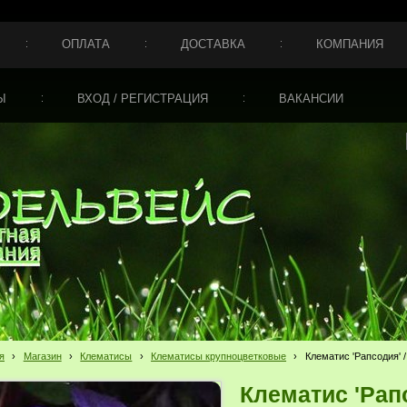
ОПЛАТА
ДОСТАВКА
КОМПАНИЯ
Ы
ВХОД / РЕГИСТРАЦИЯ
ВАКАНСИИ
я
›
Магазин
›
Клематисы
›
Клематисы крупноцветковые
›
Клематис 'Рапсодия' /
Клематис 'Рапс