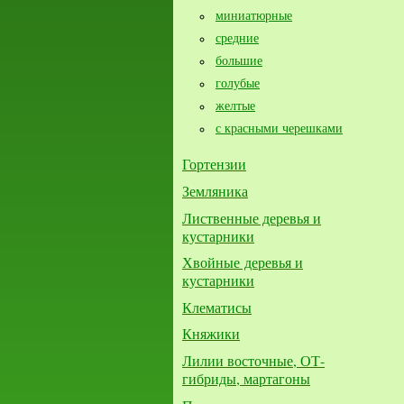
миниатюрные
средние
большие​
голубые
желтые
с красными черешками
Гортензии
Земляника
Лиственные деревья и
кустарники
Хвойные деревья и
кустарники
Клематисы
Княжики
Лилии восточные, ОТ-
гибриды, мартагоны