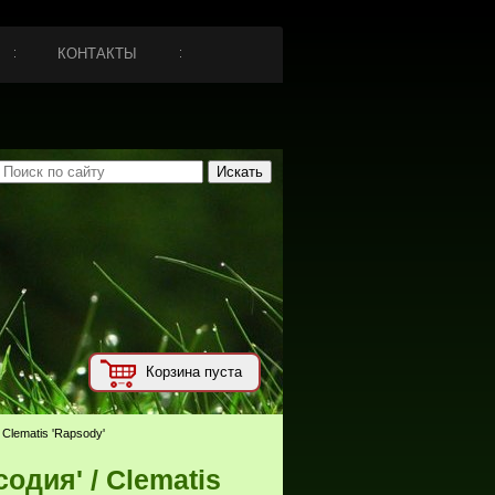
КОНТАКТЫ
Корзина пуста
 Clematis 'Rapsody'
одия' / Clematis