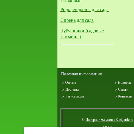
Плодовые
Рододендроны для сада
Сирень для сада
Чубушники (садовые
жасмины)
Полезная информация
->
Оплата
->
Новости
->
Доставка
->
Статьи
->
Регистрация
->
Контакты
©
Интернет-магазин «Edelgarden»
2014 г.