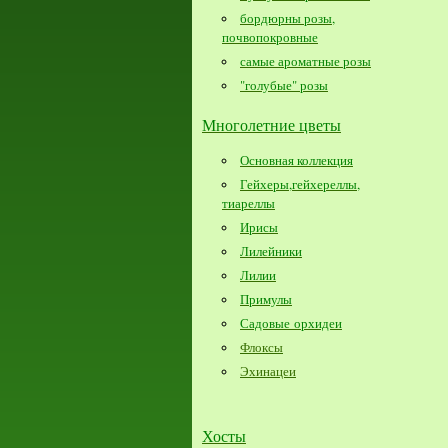
бордюрны розы,
почвопокровные
самые ароматные розы
"голубые" розы
Многолетние цветы
Основная коллекция
Гейхеры,гейхереллы,
тиареллы
Ирисы
Лилейники
Лилии
Примулы
Садовые орхидеи
Флоксы
Эхинацеи
Хосты