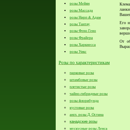
розы Мейян
Клем
ланк
розы Массада
Вашег
розы Нирп & Адам
Его н
розы Тантау
заво
розы Фено Гено
верши
розы Фрайера
От об
розы Харкнесса
Выращ
розы Уикс
Розы по характеристикам
парковые розы
штамбовые розы
плетистые розы
чайно-гибридные розы
розы флорибунда
кустовые розы
англ. розы Д. Остина
канадские розы
мускусные розы Ленса