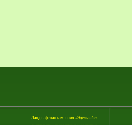
Л
андшафтная компания «Эдельвейс»
и питомник декоративных растений