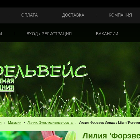
ОПЛАТА
ДОСТАВКА
КОМПАНИЯ
Ы
ВХОД / РЕГИСТРАЦИЯ
ВАКАНСИИ
я
›
Магазин
›
Лилии. Эксклюзивные сорта
›
Лилия 'Форэвер Линда' / Lilium 'Forever
Лилия 'Форэвер