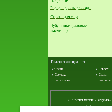
Плодовые
Рододендроны для сада
Сирень для сада
Чубушники (садовые
жасмины)
Полезная информация
->
Оплата
->
Новости
->
Доставка
->
Статьи
->
Регистрация
->
Контакты
©
Интернет-магазин «Edelgarden»
2014 г.