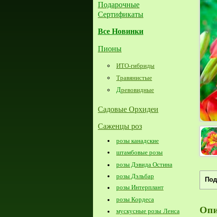
Подарочные
Сертификаты
Все Новинки
Пионы
ИТО-гибриды
Травянистые
Д
ревовидные
Садовые Орхидеи
Саженцы роз
розы канадские
штамбовые розы
розы Дэвида Остина
розы Дэльбар
Под
розы Интерплант
розы Кордеса
Опи
мускусные розы Ленса