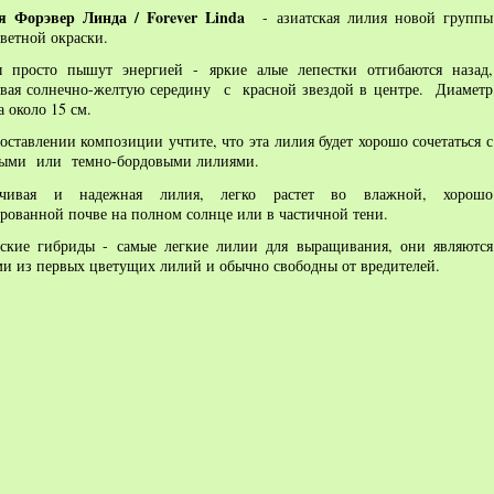
ия
Форэвер Линда / Forever Linda
-
азиатская лилия новой группы
ветной окраски.
ы просто пышут энергией - яркие алые лепестки отгибаются назад,
вая солнечно-желтую середину с красной звездой в центре. Диаметр
а около 15 см.
оставлении композиции учтите, что эта лилия будет хорошо сочетаться с
ными или темно-бордовыми лилиями.
йчивая и надежная лилия, легко растет во влажной, хорошо
рованной почве на полном солнце или в частичной тени.
ские гибриды - самые легкие лилии для выращивания, они являются
и из первых цветущих лилий и обычно свободны от вредителей
.