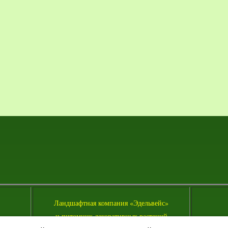
Л
андшафтная компания «Эдельвейс»
и питомник декоративных растений