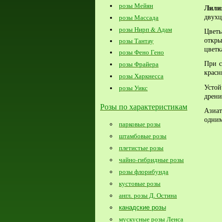
розы Мейян
Лил
двухц
розы Массада
розы Нирп & Адам
Цвет
откры
розы Тантау
цветк
розы Фено Гено
При с
розы Фрайера
крас
розы Харкнесса
Усто
розы Уикс
дрени
Розы по характеристикам
Азиат
одним
парковые розы
штамбовые розы
плетистые розы
чайно-гибридные розы
розы флорибунда
кустовые розы
англ. розы Д. Остина
канадские розы
мускусные розы Ленса