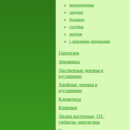
миниатюрные
средние
большие​
голубые
желтые
с красными черешками
Гортензии
Земляника
Лиственные деревья и
кустарники
Хвойные деревья и
кустарники
Клематисы
Княжики
Лилии восточные, ОТ-
гибриды, мартагоны