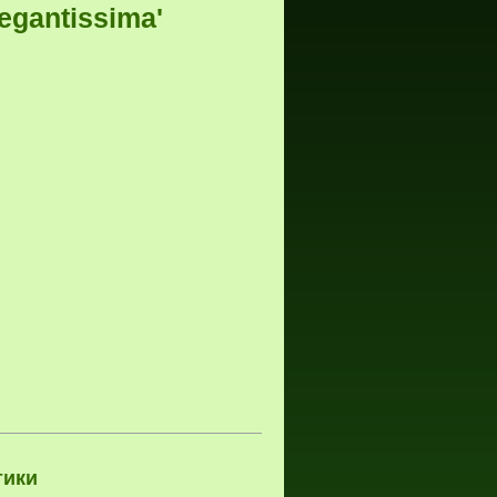
egantissima'
тики