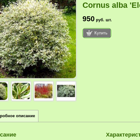
Cornus alba 'El
950
руб.
шт.
Купить
робное описание
сание
Характерис