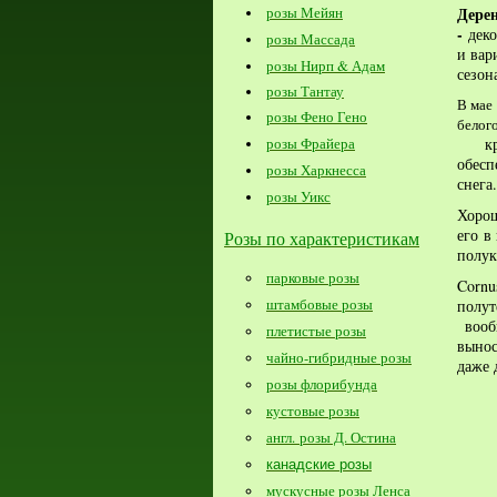
Дер
розы Мейян
-
дек
розы Массада
и вар
розы Нирп & Адам
сезон
розы Тантау
В мае
розы Фено Гено
бело
кра
розы Фрайера
обесп
розы Харкнесса
снега
розы Уикс
Хорош
его в
Розы по характеристикам
полук
парковые розы
Cornu
штамбовые розы
полу
вообщ
плетистые розы
вынос
чайно-гибридные розы
даже
розы флорибунда
кустовые розы
англ. розы Д. Остина
канадские розы
мускусные розы Ленса