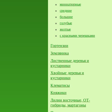
миниатюрные
средние
большие​
голубые
желтые
с красными черешками
Гортензии
Земляника
Лиственные деревья и
кустарники
Хвойные деревья и
кустарники
Клематисы
Княжики
Лилии восточные, ОТ-
гибриды, мартагоны