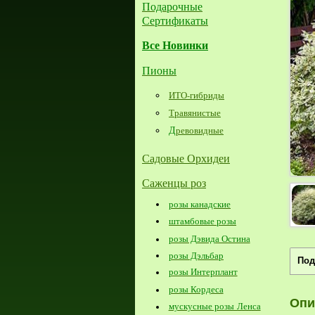
Подарочные
Сертификаты
Все Новинки
Пионы
ИТО-гибриды
Травянистые
Д
ревовидные
Садовые Орхидеи
Саженцы роз
розы канадские
штамбовые розы
розы Дэвида Остина
розы Дэльбар
Под
розы Интерплант
розы Кордеса
Опи
мускусные розы Ленса