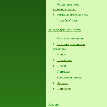
бордюрны розы,
почвопокровные
самые ароматные розы
"голубые" розы
Многолетние цветы
Основная коллекция
Гейхеры,гейхереллы,
тиареллы
Ирисы
Лилейники
Лилии
Примулы
Садовые орхидеи
Флоксы
Эхинацеи
Хосты