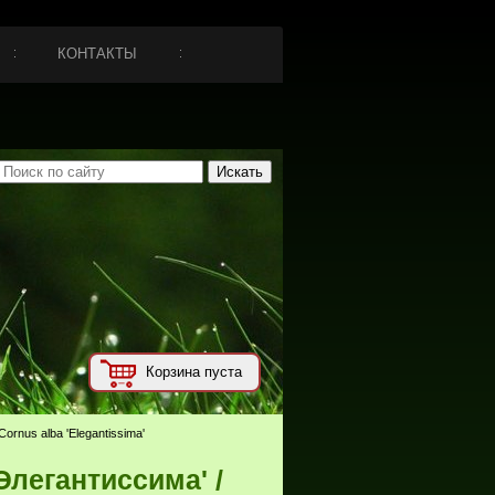
КОНТАКТЫ
Корзина пуста
ornus alba 'Elegantissima'
Элегантиссима' /