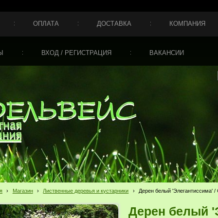
ОПЛАТА
ДОСТАВКА
КОМПАНИЯ
Ы
ВХОД / РЕГИСТРАЦИЯ
ВАКАНСИИ
я
›
Магазин
›
Лиственные деревья и кустарники
›
Дерен белый 'Элегантиссима' / C
Дерен белый '