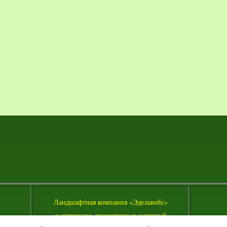
Л
андшафтная компания «Эдельвейс»
и питомник декоративных растений