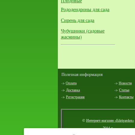
Плодовые
Рододендроны для сада
Сирень для сада
Чубушники (садовые
жасмины)
Полезная информация
->
Оплата
->
Новости
->
Доставка
->
Статьи
->
Регистрация
->
Контакты
©
Интернет-магазин «Edelgarden»
2014 г.