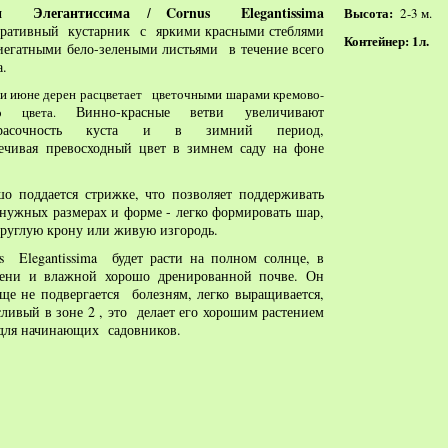
ен
Элегантиссима
Cornus Elegantissima
Высота:
2-3 м.
/
оративный кустарник с
яркими красными стеблями
Контейнер:
1л.
иегатными бело-зелеными листьями
в течение всего
а.
 и июне дерен расцветает цветочными шарами кремово-
Винно-красные ветви увеличивают
го цвета.
сочность куста и в зимний период,
ечивая превосходный цвет в зимнем саду на фоне
.
о поддается стрижке, что позволяет поддерживать
 нужных размерах и форме - легко формировать шар,
руглую крону или живую изгородь.
s Elegantissima будет расти на полном солнце, в
тени и влажной хорошо дренированной почве. Он
е не подвергается болезням, легко выращивается,
ливый в зоне 2 , это делает его хорошим растением
 для начинающих садовников.