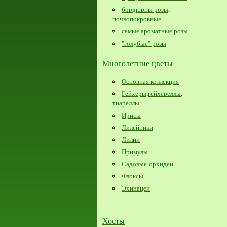
бордюрны розы,
почвопокровные
самые ароматные розы
"голубые" розы
Многолетние цветы
Основная коллекция
Гейхеры,гейхереллы,
тиареллы
Ирисы
Лилейники
Лилии
Примулы
Садовые орхидеи
Флоксы
Эхинацеи
Хосты