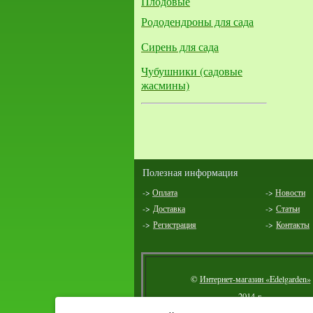
Плодовые
Рододендроны для сада
Сирень для сада
Чубушники (садовые
жасмины)
Полезная информация
->
Оплата
->
Новости
->
Доставка
->
Статьи
->
Регистрация
->
Контакты
©
Интернет-магазин «Edelgarden»
2014 г.