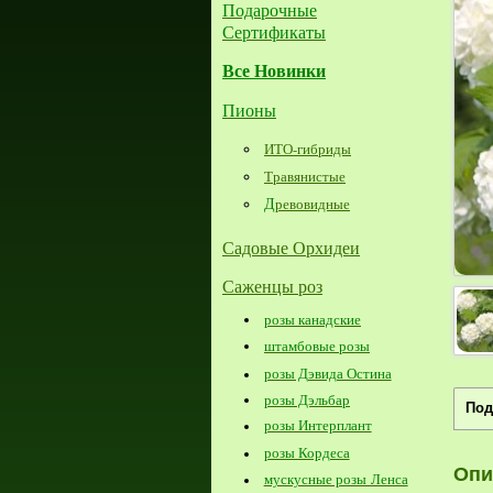
Подарочные
Сертификаты
Все Новинки
Пионы
ИТО-гибриды
Травянистые
Д
ревовидные
Садовые Орхидеи
Саженцы роз
розы канадские
штамбовые розы
розы Дэвида Остина
розы Дэльбар
Под
розы Интерплант
розы Кордеса
Опи
мускусные розы Ленса