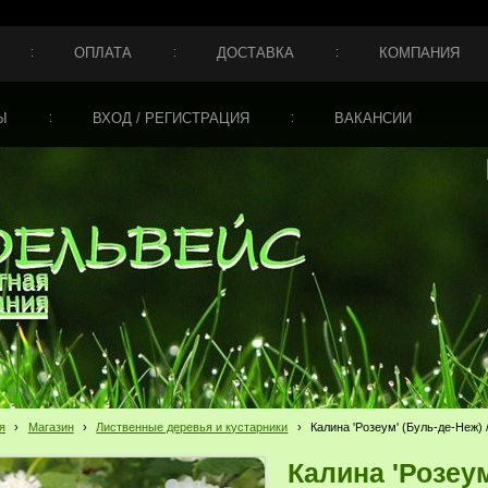
ОПЛАТА
ДОСТАВКА
КОМПАНИЯ
Ы
ВХОД / РЕГИСТРАЦИЯ
ВАКАНСИИ
я
›
Магазин
›
Лиственные деревья и кустарники
›
Калина 'Розеум' (Буль-де-Неж) 
Калина 'Розеум