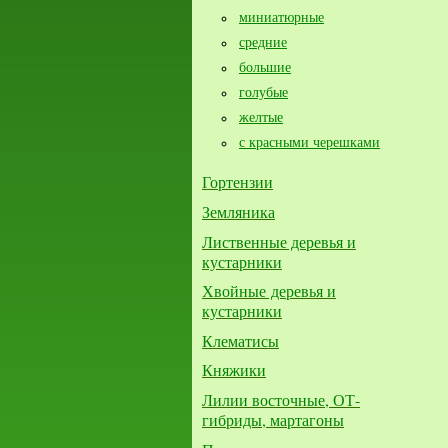
миниатюрные
средние
большие​
голубые
желтые
с красными черешками
Гортензии
Земляника
Лиственные деревья и
кустарники
Хвойные деревья и
кустарники
Клематисы
Княжики
Лилии восточные, ОТ-
гибриды, мартагоны