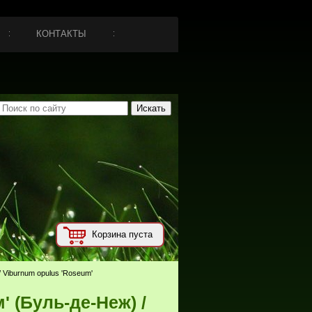
КОНТАКТЫ
Корзина пуста
/ Viburnum opulus 'Roseum'
' (Буль-де-Неж) /