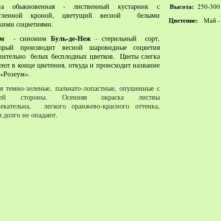
на обыкновенная - лиственный кустарник с
Высота:
250-300 
угленной кроной, цветущий весной белыми
Цветение:
Май -
ими соцветиями.
ум
Буль-де-Неж
- синоним
- стерильный сорт,
рый производит весной шаровидные соцветия
пительно белых
бесплодных
цветков. Цветы слегка
еют в конце цветения, откуда и происходит название
 «Розеум».
я темно-зеленые, пальчато-лопастные, опушенные с
ней стороны. Осенняя окраска листвы
екательна, легкого оранжево-красного оттенка,
я долго не опадают.