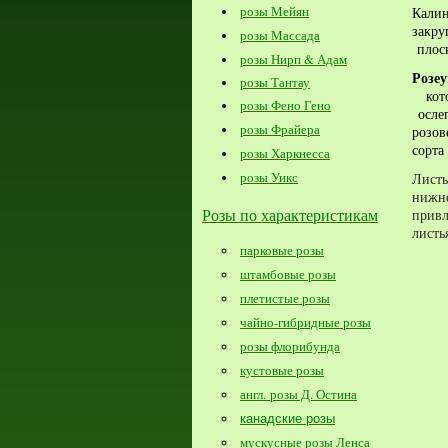
розы Мейян
Кали
закр
розы Массада
плоск
розы Нирп & Адам
Розе
розы Тантау
кото
розы Фено Гено
осле
розы Фрайера
розов
сорта
розы Харкнесса
розы Уикс
Листь
ниж
Розы по характеристикам
привл
листь
парковые розы
штамбовые розы
плетистые розы
чайно-гибридные розы
розы флорибунда
кустовые розы
англ. розы Д. Остина
канадские розы
мускусные розы Ленса