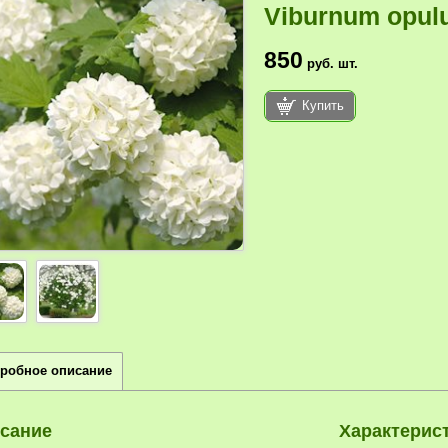
Viburnum opul
850
руб.
шт.
Купить
робное описание
сание
Характерис