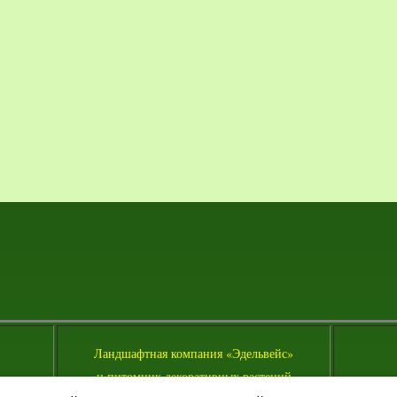
Л
андшафтная компания «Эдельвейс»
и питомник декоративных растений