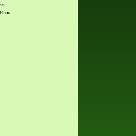
см.
 Июнь