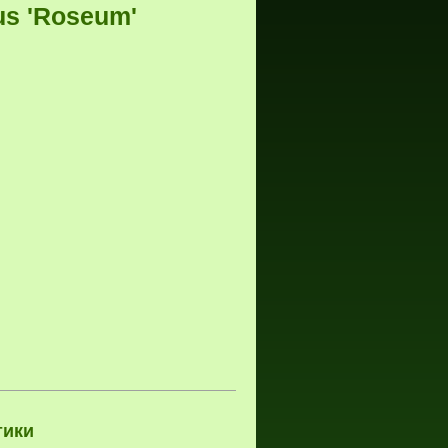
us 'Roseum'
тики