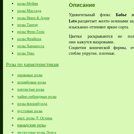
розы Мейян
Описание
розы Массада
Бабье 
Удивительный флокс
розы Нирп & Адам
Leto
расцветает желто-зелеными ш
розы Тантау
изысканно оттеняют яркие сорта.
розы Фено Гено
Цветки раскрываются не пол
розы Фрайера
они
кажутся махровыми.
розы Харкнесса
Соцветия конической формы, оч
стебли упругие, плотные.
розы Уикс
Розы по характеристикам
парковые розы
штамбовые розы
плетистые розы
чайно-гибридные розы
розы флорибунда
кустовые розы
англ. розы Д. Остина
канадские розы
мускусные розы Ленса