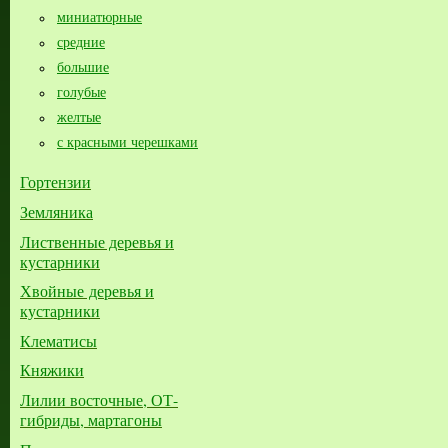
миниатюрные
средние
большие​
голубые
желтые
с красными черешками
Гортензии
Земляника
Лиственные деревья и
кустарники
Хвойные деревья и
кустарники
Клематисы
Княжики
Лилии восточные, ОТ-
гибриды, мартагоны