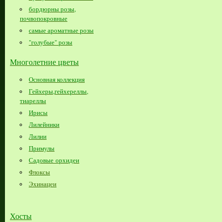
бордюрны розы,
почвопокровные
самые ароматные розы
"голубые" розы
Многолетние цветы
Основная коллекция
Гейхеры,гейхереллы,
тиареллы
Ирисы
Лилейники
Лилии
Примулы
Садовые орхидеи
Флоксы
Эхинацеи
Хосты