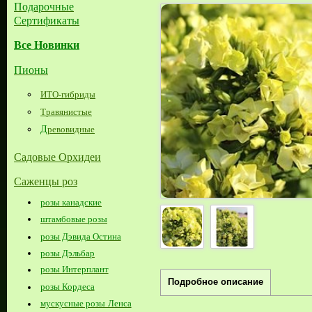
Подарочные
Сертификаты
Все Новинки
Пионы
ИТО-гибриды
Травянистые
Д
ревовидные
Садовые Орхидеи
Саженцы роз
розы канадские
штамбовые розы
розы Дэвида Остина
розы Дэльбар
розы Интерплант
Подробное описание
розы Кордеса
мускусные розы Ленса