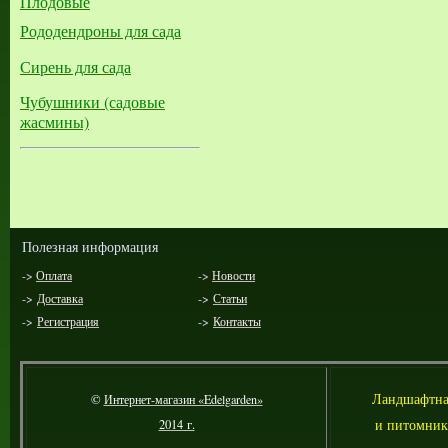
Плодовые
Рододендроны для сада
Сирень для сада
Чубушники (садовые
жасмины)
Полезная информация
->
Оплата
->
Новости
->
Доставка
->
Статьи
->
Регистрация
->
Контакты
Л
андшафтна
©
Интернет-магазин «Edelgarden»
и питомник
2014 г.