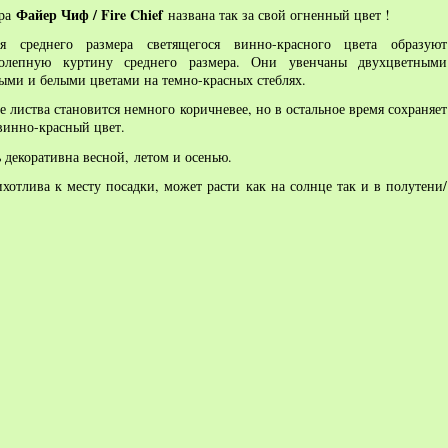
Файер Чиф / Fire Chief
ера
названа так за свой огненный цвет !
ья среднего размера светящегося винно-красного цвета образуют
колепную куртину среднего размера. Они увенчаны двухцветными
ыми и белыми цветами на темно-красных стеблях.
е листва становится немного коричневее, но в остальное время сохраняет
винно-красный цвет.
 декоративна весной,
летом
и осенью.
хотлива к месту посадки, может расти как на солнце так и в полутени/