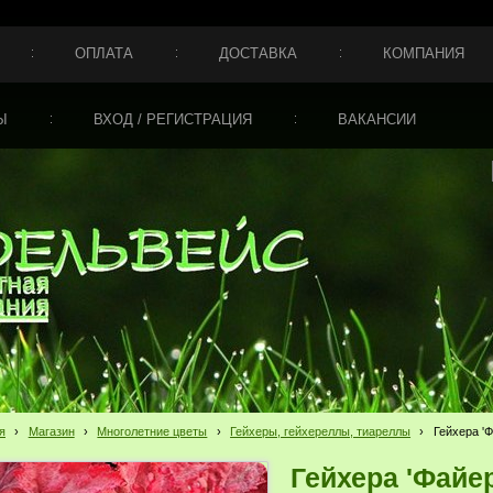
ОПЛАТА
ДОСТАВКА
КОМПАНИЯ
Ы
ВХОД / РЕГИСТРАЦИЯ
ВАКАНСИИ
я
›
Магазин
›
Многолетние цветы
›
Гейхеры, гейхереллы, тиареллы
›
Гейхера 'Ф
Гейхера 'Файер