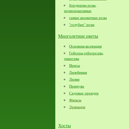
бордюрны розы,
почвопокровные
самые ароматные розы
"голубые" розы
Многолетние цветы
Основная коллекция
Гейхеры,гейхереллы,
тиареллы
Ирисы
Лилейники
Лилии
Примулы
Садовые орхидеи
Флоксы
Эхинацеи
Хосты