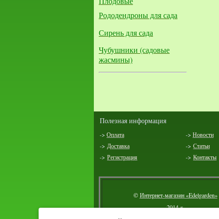
Плодовые
Рододендроны для сада
Сирень для сада
Чубушники (садовые
жасмины)
Полезная информация
->
Оплата
->
Новости
->
Доставка
->
Статьи
->
Регистрация
->
Контакты
©
Интернет-магазин «Edelgarden»
2014 г.