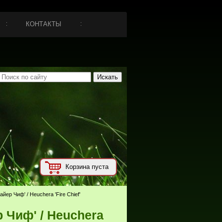
КОНТАКТЫ
Корзина пуста
айер Чиф' / Heuchera 'Fire Chief'
 Чиф' / Heuchera