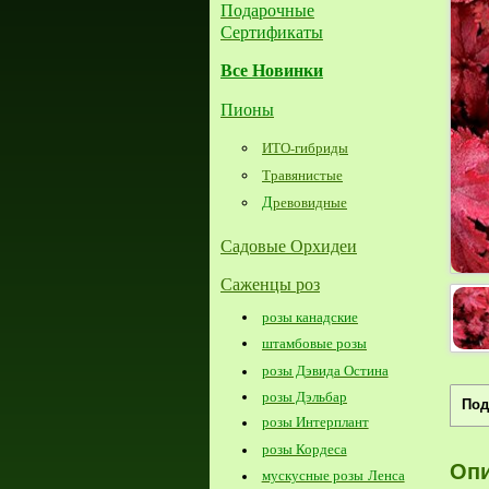
Подарочные
Сертификаты
Все Новинки
Пионы
ИТО-гибриды
Травянистые
Д
ревовидные
Садовые Орхидеи
Саженцы роз
розы канадские
штамбовые розы
розы Дэвида Остина
розы Дэльбар
Под
розы Интерплант
розы Кордеса
Оп
мускусные розы Ленса