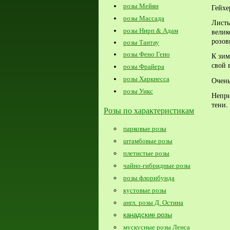
розы Мейян
Гейх
розы Массада
Лист
розы Нирп & Адам
вели
розов
розы Тантау
розы Фено Гено
К зим
свой 
розы Фрайера
розы Харкнесса
Очень
розы Уикс
Непри
тени.
Розы по характеристикам
парковые розы
штамбовые розы
плетистые розы
чайно-гибридные розы
розы флорибунда
кустовые розы
англ. розы Д. Остина
канадские розы
мускусные розы Ленса