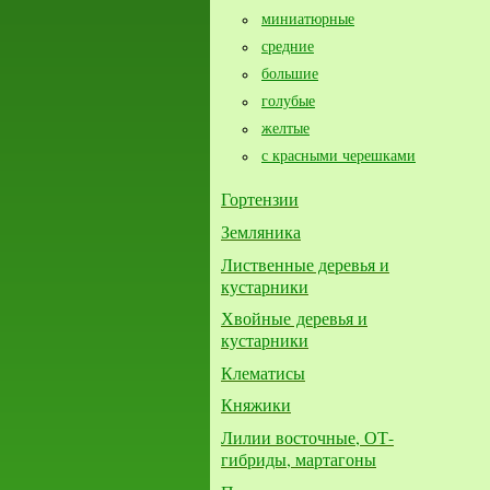
миниатюрные
средние
большие​
голубые
желтые
с красными черешками
Гортензии
Земляника
Лиственные деревья и
кустарники
Хвойные деревья и
кустарники
Клематисы
Княжики
Лилии восточные, ОТ-
гибриды, мартагоны