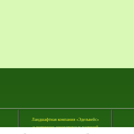
Л
андшафтная компания «Эдельвейс»
и питомник декоративных растений