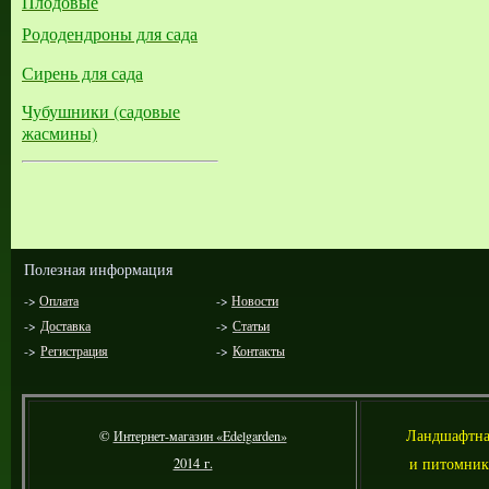
Плодовые
Рододендроны для сада
Сирень для сада
Чубушники (садовые
жасмины)
Полезная информация
->
Оплата
->
Новости
->
Доставка
->
Статьи
->
Регистрация
->
Контакты
Л
андшафтна
©
Интернет-магазин «Edelgarden»
и питомник
2014 г.