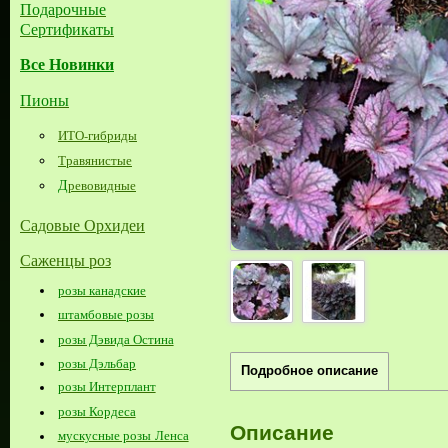
Подарочные
Сертификаты
Все Новинки
Пионы
ИТО-гибриды
Травянистые
Д
ревовидные
Садовые Орхидеи
Саженцы роз
розы канадские
штамбовые розы
розы Дэвида Остина
розы Дэльбар
Подробное описание
розы Интерплант
розы Кордеса
Описание
мускусные розы Ленса