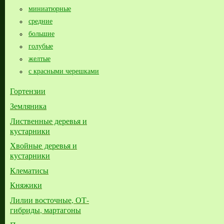
миниатюрные
средние
большие​
голубые
желтые
с красными черешками
Гортензии
Земляника
Лиственные деревья и
кустарники
Хвойные деревья и
кустарники
Клематисы
Княжики
Лилии восточные, ОТ-
гибриды, мартагоны