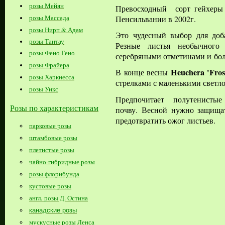
розы Мейян
Превосходный сорт гейхе
розы Массада
Пенсильвании в 2002г.
розы Нирп & Адам
Это чудесный выбор для доб
розы Тантау
Резные листья необычного 
розы Фено Гено
серебряными отметинами и
бо
розы Фрайера
Heuchera 'Fros
В конце весны
розы Харкнесса
стрелками с маленькими свет
розы Уикс
Предпочитает полутенисты
Розы по характеристикам
почву.
Весной нужно защища
предотвратить ожог листьев.
парковые розы
штамбовые розы
плетистые розы
чайно-гибридные розы
розы флорибунда
кустовые розы
англ. розы Д. Остина
канадские розы
мускусные розы Ленса