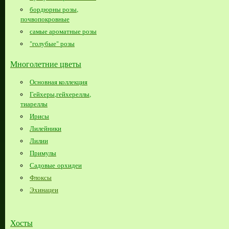
бордюрны розы,
почвопокровные
самые ароматные розы
"голубые" розы
Многолетние цветы
Основная коллекция
Гейхеры,гейхереллы,
тиареллы
Ирисы
Лилейники
Лилии
Примулы
Садовые орхидеи
Флоксы
Эхинацеи
Хосты