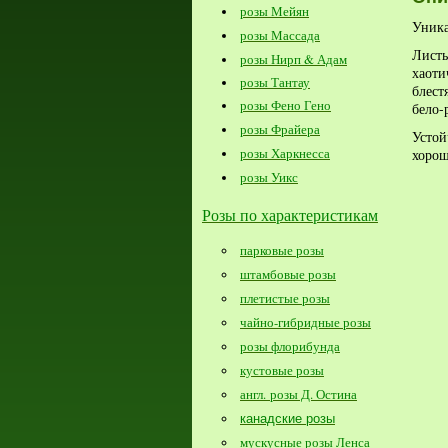
розы Мейян
Уника
розы Массада
Лист
розы Нирп & Адам
хаоти
розы Тантау
блест
розы Фено Гено
бело-
розы Фрайера
Устой
розы Харкнесса
хорош
розы Уикс
Розы по характеристикам
парковые розы
штамбовые розы
плетистые розы
чайно-гибридные розы
розы флорибунда
кустовые розы
англ. розы Д. Остина
канадские розы
мускусные розы Ленса