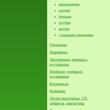
миниатюрные
средние
большие​
голубые
желтые
с красными черешками
Гортензии
Земляника
Лиственные деревья и
кустарники
Хвойные деревья и
кустарники
Клематисы
Княжики
Лилии восточные, ОТ-
гибриды, мартагоны