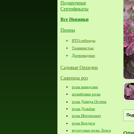
Подарочные
Сертификаты
Все Новинки
Пионы
ИТО-гибриды
Травянистые
Д
ревовидные
Садовые Орхидеи
Саженцы роз
розы канадские
штамбовые розы
розы Дэвида Остина
розы Дэльбар
Под
розы Интерплант
розы Кордеса
мускусные розы Ленса
Опи