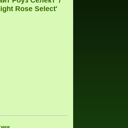
йт Роуз Селект' /
ight Rose Select'
тики