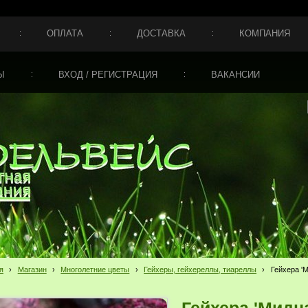
ОПЛАТА
ДОСТАВКА
КОМПАНИЯ
Ы
ВХОД / РЕГИСТРАЦИЯ
ВАКАНСИИ
я
›
Магазин
›
Многолетние цветы
›
Гейхеры, гейхереллы, тиареллы
›
Гейхера 'М