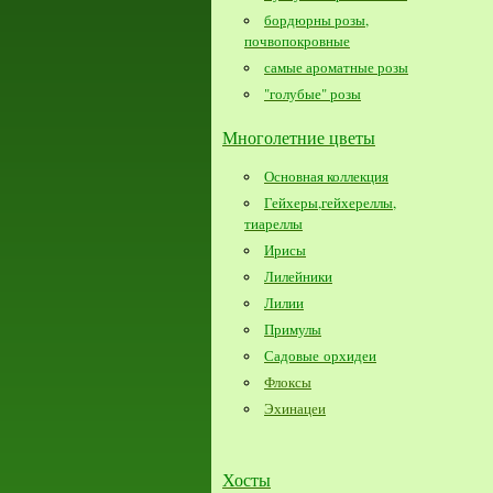
бордюрны розы,
почвопокровные
самые ароматные розы
"голубые" розы
Многолетние цветы
Основная коллекция
Гейхеры,гейхереллы,
тиареллы
Ирисы
Лилейники
Лилии
Примулы
Садовые орхидеи
Флоксы
Эхинацеи
Хосты