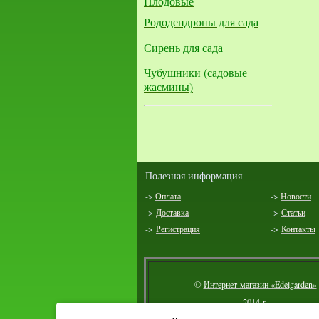
Плодовые
Рододендроны для сада
Сирень для сада
Чубушники (садовые
жасмины)
Полезная информация
->
Оплата
->
Новости
->
Доставка
->
Статьи
->
Регистрация
->
Контакты
©
Интернет-магазин «Edelgarden»
2014 г.