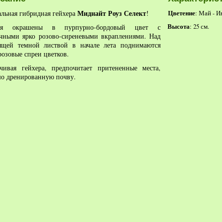
Миднайт Роуз Селект
льная гибридная гейхера
!
Цветение
: Май - 
Высота
ья окрашены в пурпурно-бордовый цвет с
: 25 см.
чными ярко розово-сиреневыми вкраплениями. Над
ящей темной листвой в начале лета поднимаются
розовые спреи цветков.
чивая гейхера, предпочитает притененные места,
о дренированную почву.