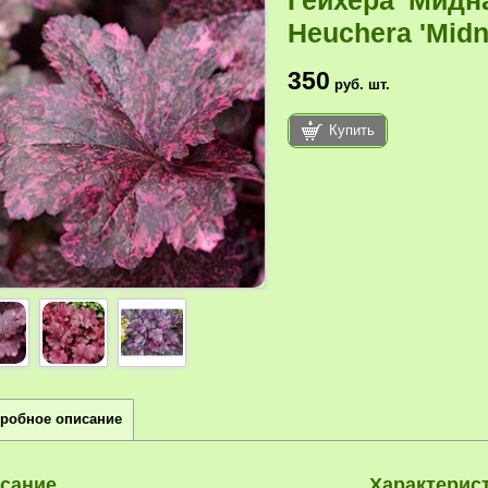
Гейхера 'Мидна
Heuchera 'Midn
350
руб.
шт.
Купить
робное описание
сание
Характерис