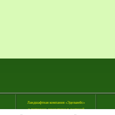
Л
андшафтная компания «Эдельвейс»
и питомник декоративных растений