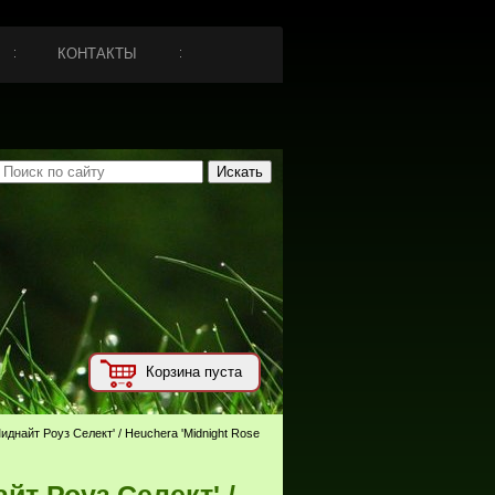
КОНТАКТЫ
Корзина пуста
иднайт Роуз Селект' / Heuchera 'Midnight Rose