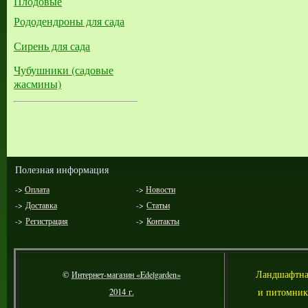
Плодовые
Рододендроны для сада
Сирень для сада
Чубушники (садовые
жасмины)
Полезная информация
->
Оплата
->
Новости
->
Доставка
->
Статьи
->
Регистрация
->
Контакты
Л
андшафтна
©
Интернет-магазин «Edelgarden»
и питомник
2014 г.