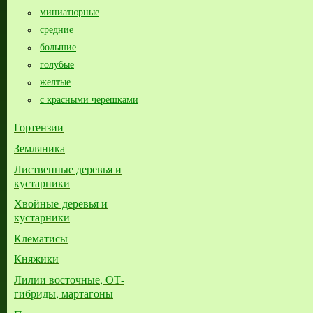
миниатюрные
средние
большие​
голубые
желтые
с красными черешками
Гортензии
Земляника
Лиственные деревья и
кустарники
Хвойные деревья и
кустарники
Клематисы
Княжики
Лилии восточные, ОТ-
гибриды, мартагоны