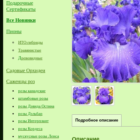
Подарочные
Сертификаты
Все Новинки
Пионы
ИТО-гибриды
Травянистые
Д
ревовидные
Садовые Орхидеи
Саженцы роз
розы канадские
штамбовые розы
розы Дэвида Остина
розы Дэльбар
Подробное описание
розы Интерплант
розы Кордеса
мускусные розы Ленса
Описание