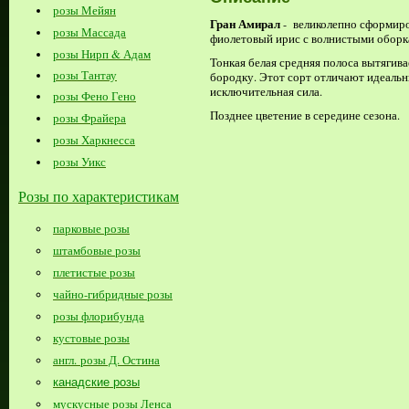
розы Мейян
Гран Амирал
- великолепно сформиро
розы Массада
фиолетовый ирис с волнистыми оборк
розы Нирп & Адам
Тонкая белая средняя полоса вытягив
розы Тантау
бородку. Этот сорт отличают идеальн
исключительная сила.
розы Фено Гено
Позднее цветение в середине сезона.
розы Фрайера
розы Харкнесса
розы Уикс
Розы по характеристикам
парковые розы
штамбовые розы
плетистые розы
чайно-гибридные розы
розы флорибунда
кустовые розы
англ. розы Д. Остина
канадские розы
мускусные розы Ленса