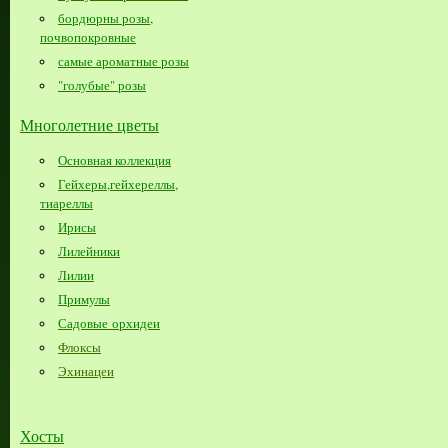
бордюрны розы,
почвопокровные
самые ароматные розы
"голубые" розы
Многолетние цветы
Основная коллекция
Гейхеры,гейхереллы,
тиареллы
Ирисы
Лилейники
Лилии
Примулы
Садовые орхидеи
Флоксы
Эхинацеи
Хосты