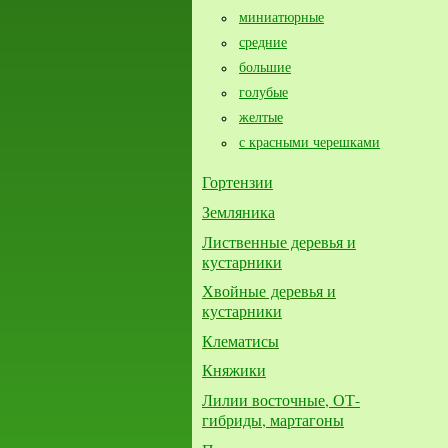
миниатюрные
средние
большие​
голубые
желтые
с красными черешками
Гортензии
Земляника
Лиственные деревья и
кустарники
Хвойные деревья и
кустарники
Клематисы
Княжики
Лилии восточные, ОТ-
гибриды, мартагоны