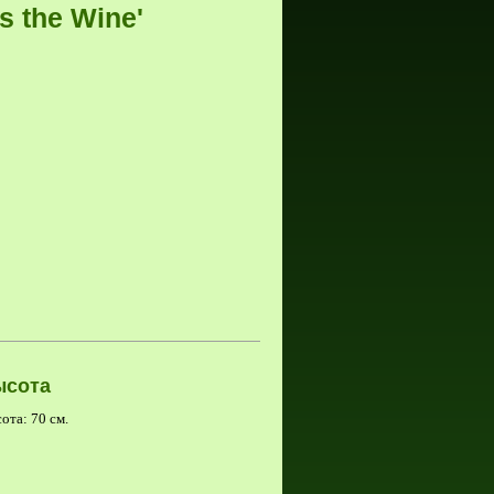
s the Wine'
ысота
ота: 70 см.