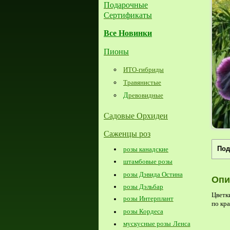
Подарочные
Сертификаты
Все Новинки
Пионы
ИТО-гибриды
Травянистые
Д
ревовидные
Садовые Орхидеи
Саженцы роз
розы канадские
Под
штамбовые розы
розы Дэвида Остина
Опи
розы Дэльбар
Цветк
розы Интерплант
по кра
розы Кордеса
мускусные розы Ленса