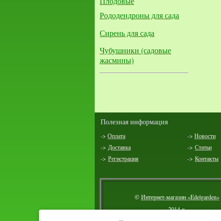
Плодовые
Рододендроны для сада
Сирень для сада
Чубушники (садовые
жасмины)
Полезная информация
->
Оплата
->
Новости
->
Доставка
->
Статьи
->
Регистрация
->
Контакты
©
Интернет-магазин «Edelgarden»
2014 г.