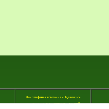
Л
андшафтная компания «Эдельвейс»
и питомник декоративных растений