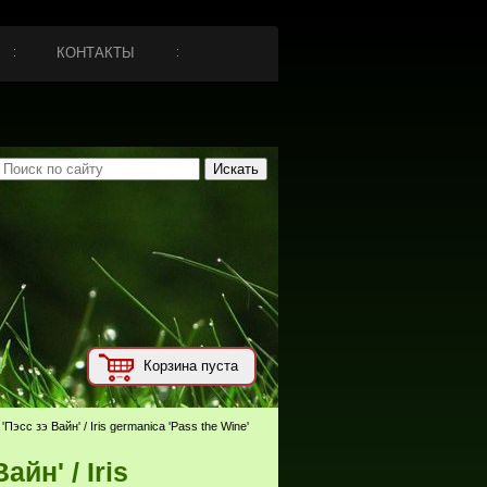
КОНТАКТЫ
Корзина пуста
'Пэсс зэ Вайн' / Iris germanica 'Pass the Wine'
айн' / Iris