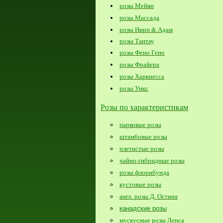
розы Мейян
розы Массада
розы Нирп & Адам
розы Тантау
розы Фено Гено
розы Фрайера
розы Харкнесса
розы Уикс
Розы по характеристикам
парковые розы
штамбовые розы
плетистые розы
чайно-гибридные розы
розы флорибунда
кустовые розы
англ. розы Д. Остина
канадские розы
мускусные розы Ленса