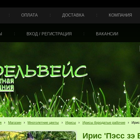
ОПЛАТА
ДОСТАВКА
КОМПАНИЯ
Ы
ВХОД / РЕГИСТРАЦИЯ
ВАКАНСИИ
я
›
Магазин
›
Многолетние цветы
›
Ирисы
›
Ирисы бородатые рабочие
›
Ирис 
Ирис 'Пэсс зэ В