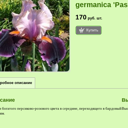
germanica 'Pas
170
руб.
шт.
Купить
робное описание
сание
В
и богатого персиково-розового цвета в середине, переходящего в бардовый
Выс
ям.