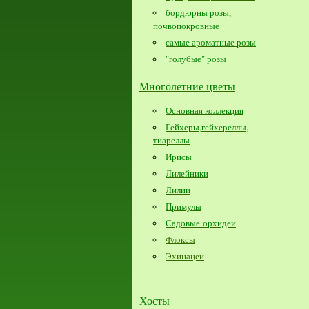
бордюрны розы,
почвопокровные
самые ароматные розы
"голубые" розы
Многолетние цветы
Основная коллекция
Гейхеры,гейхереллы,
тиареллы
Ирисы
Лилейники
Лилии
Примулы
Садовые орхидеи
Флоксы
Эхинацеи
Хосты