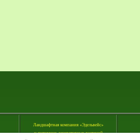
Л
андшафтная компания «Эдельвейс»
и питомник декоративных растений