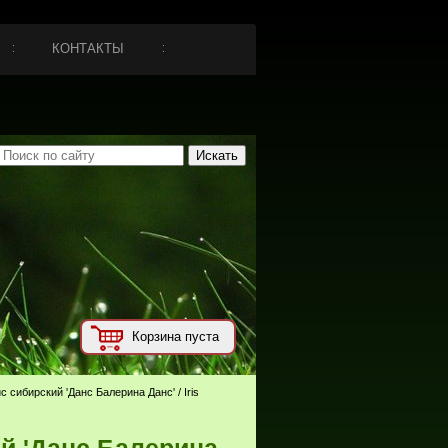
КОНТАКТЫ
Корзина пуста
с сибирский 'Данс Балерина Данс' / Iris