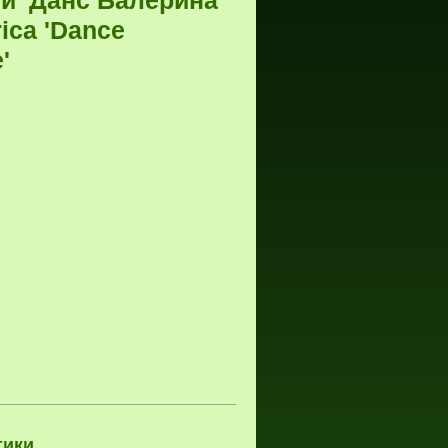
й 'Данс Балерина
irica 'Dance
'
тики