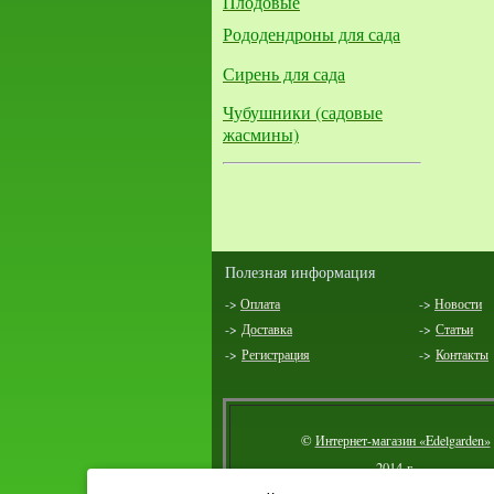
Плодовые
Рододендроны для сада
Сирень для сада
Чубушники (садовые
жасмины)
Полезная информация
->
Оплата
->
Новости
->
Доставка
->
Статьи
->
Регистрация
->
Контакты
©
Интернет-магазин «Edelgarden»
2014 г.