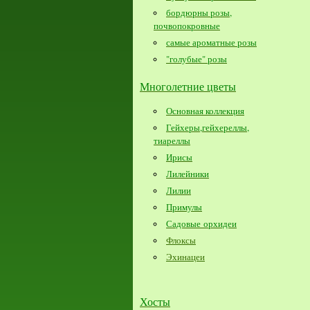
бордюрны розы,
почвопокровные
самые ароматные розы
"голубые" розы
Многолетние цветы
Основная коллекция
Гейхеры,гейхереллы,
тиареллы
Ирисы
Лилейники
Лилии
Примулы
Садовые орхидеи
Флоксы
Эхинацеи
Хосты