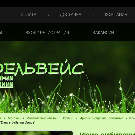
ОПЛАТА
ДОСТАВКА
КОМПАНИЯ
Ы
ВХОД / РЕГИСТРАЦИЯ
ВАКАНСИИ
я
›
Магазин
›
Многолетние цветы
›
Ирисы
›
Ирисы сибирские, болотные
›
Ири
a 'Dance Ballerina Dance'