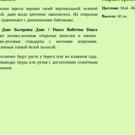
Цветение
рские ирисы хороши своей вертикальной зеленой
: Май - 
ой, даже когда цветение закончилось. Их открытые
Высота
: 60 см.
 сравнивают с диковинными бабочками.
Данс Балерина Данс
/
Dance Ballerina Dance
с
ает лилово-розовые открытые лепестки и мягкие
ово-розовые стандарты с желтыми штрихами,
ленные тонкой белой полосой.
тлично будут расти у берега или во влажном саду,
лководье пруда или ручья c достаточным солнечным
ением.