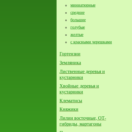
миниатюрные
средние
большие​
голубые
желтые
с красными черешками
Гортензии
Земляника
Лиственные деревья и
кустарники
Хвойные деревья и
кустарники
Клематисы
Княжики
Лилии восточные, ОТ-
гибриды, мартагоны