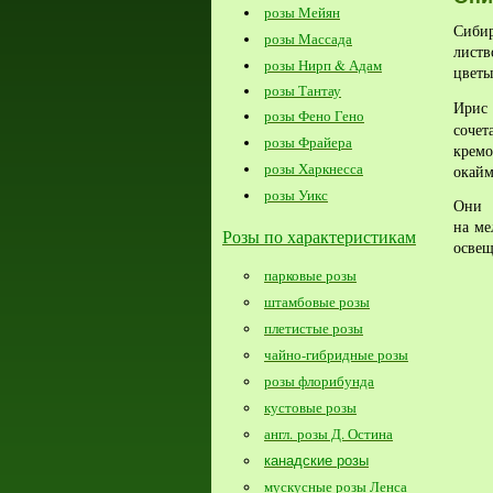
розы Мейян
Сиби
розы Массада
листв
розы Нирп & Адам
цветы
розы Тантау
Ири
розы Фено Гено
сочет
розы Фрайера
крем
розы Харкнесса
окайм
розы Уикс
Они о
на ме
Розы по характеристикам
освещ
парковые розы
штамбовые розы
плетистые розы
чайно-гибридные розы
розы флорибунда
кустовые розы
англ. розы Д. Остина
канадские розы
мускусные розы Ленса