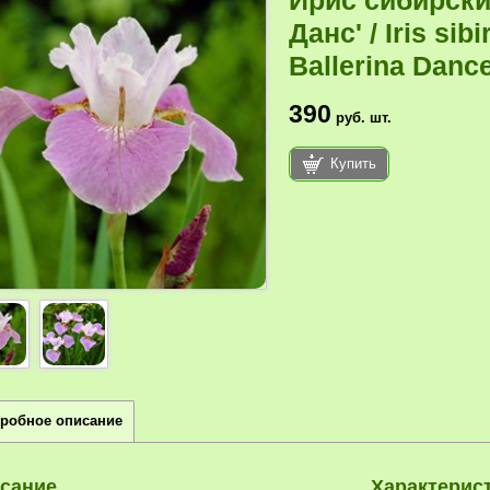
Ирис сибирски
Данс' / Iris sib
Ballerina Dance
390
руб.
шт.
Купить
робное описание
сание
Характерис