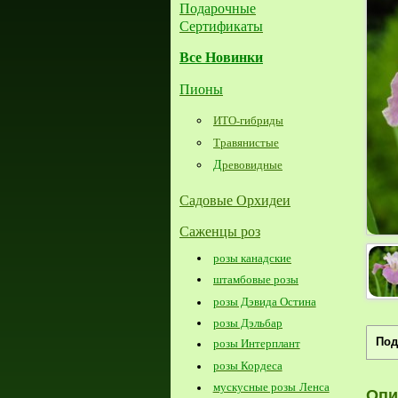
Подарочные
Сертификаты
Все Новинки
Пионы
ИТО-гибриды
Травянистые
Д
ревовидные
Садовые Орхидеи
Саженцы роз
розы канадские
штамбовые розы
розы Дэвида Остина
розы Дэльбар
Под
розы Интерплант
розы Кордеса
мускусные розы Ленса
Опи