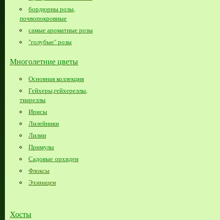
бордюрны розы,
почвопокровные
самые ароматные розы
"голубые" розы
Многолетние цветы
Основная коллекция
Гейхеры,гейхереллы,
тиареллы
Ирисы
Лилейники
Лилии
Примулы
Садовые орхидеи
Флоксы
Эхинацеи
Хосты