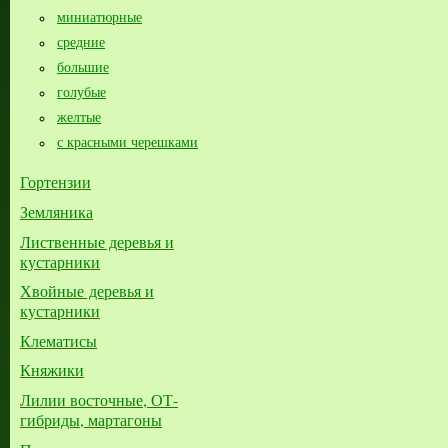
миниатюрные
средние
большие​
голубые
желтые
с красными черешками
Гортензии
Земляника
Лиственные деревья и
кустарники
Хвойные деревья и
кустарники
Клематисы
Княжики
Лилии восточные, ОТ-
гибриды, мартагоны