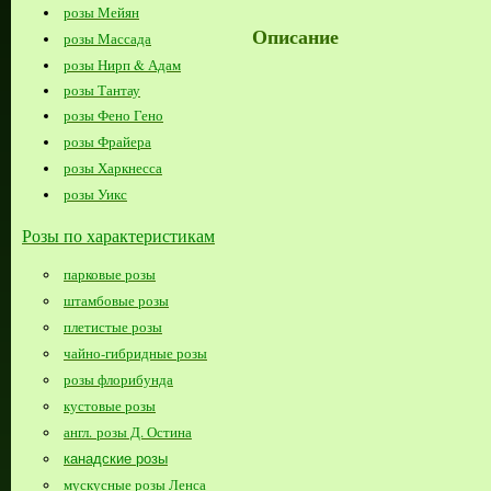
розы Мейян
Описание
розы Массада
розы Нирп & Адам
розы Тантау
розы Фено Гено
розы Фрайера
розы Харкнесса
розы Уикс
Розы по характеристикам
парковые розы
штамбовые розы
плетистые розы
чайно-гибридные розы
розы флорибунда
кустовые розы
англ. розы Д. Остина
канадские розы
мускусные розы Ленса