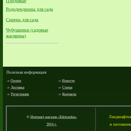
Плодовые
Рододендроны для сада
Сирень для сада
Чубушники (садовые
жасмины)
Полезная информация
->
Оплата
->
Новости
->
Доставка
->
Статьи
->
Регистрация
->
Контакты
Л
андшафтна
©
Интернет-магазин «Edelgarden»
и питомник
2014 г.