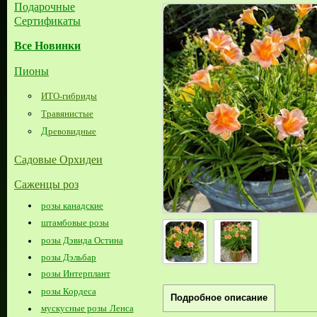
Подарочные
Сертификаты
Все Новинки
Пионы
ИТО-гибриды
Травянистые
Д
ревовидные
Садовые Орхидеи
Саженцы роз
розы канадские
штамбовые розы
розы Дэвида Остина
розы Дэльбар
розы Интерплант
розы Кордеса
Подробное описание
мускусные розы Ленса