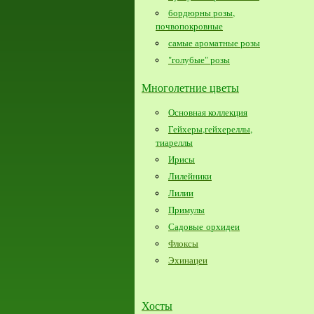
бордюрны розы,
почвопокровные
самые ароматные розы
"голубые" розы
Многолетние цветы
Основная коллекция
Гейхеры,гейхереллы,
тиареллы
Ирисы
Лилейники
Лилии
Примулы
Садовые орхидеи
Флоксы
Эхинацеи
Хосты