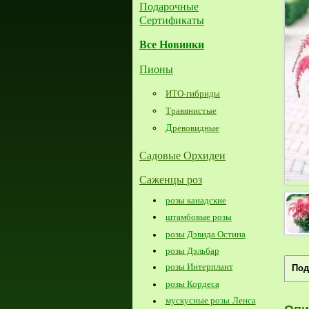
Подарочные
Сертификаты
Все Новинки
Пионы
ИТО-гибриды
Травянистые
Д
ревовидные
Садовые Орхидеи
Саженцы роз
розы канадские
штамбовые розы
розы Дэвида Остина
розы Дэльбар
розы Интерплант
Под
розы Кордеса
мускусные розы Ленса