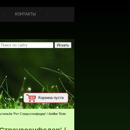
КОНТАКТЫ
Корзина пуста
стильба 'Рот Страуссенфедер' / Astilbe 'Rote