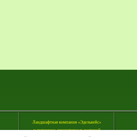
Л
андшафтная компания «Эдельвейс»
и питомник декоративных растений