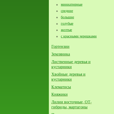
миниатюрные
средние
большие​
голубые
желтые
с красными черешками
Гортензии
Земляника
Лиственные деревья и
кустарники
Хвойные деревья и
кустарники
Клематисы
Княжики
Лилии восточные, ОТ-
гибриды, мартагоны