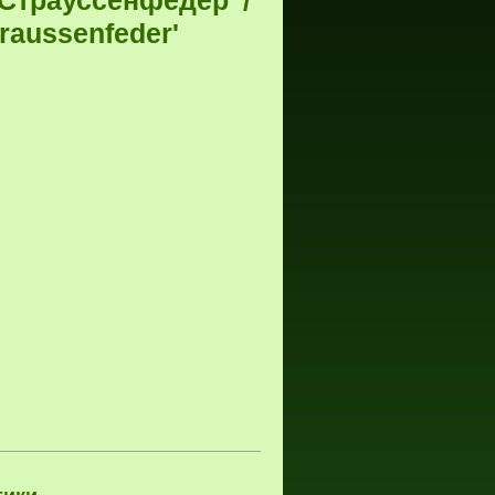
 Страуссенфедер' /
traussenfeder'