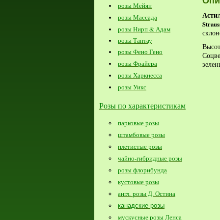
Опи
розы Мейян
Асти
розы Массада
Straus
розы Нирп & Адам
скло
розы Тантау
Высо
розы Фено Гено
Соцв
розы Фрайера
зелен
розы Харкнесса
розы Уикс
Розы по характеристикам
парковые розы
штамбовые розы
плетистые розы
чайно-гибридные розы
розы флорибунда
кустовые розы
англ. розы Д. Остина
канадские розы
мускусные розы Ленса