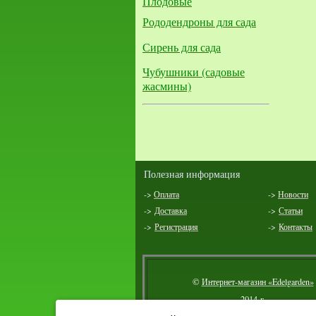
Плодовые
Рододендроны для сада
Сирень для сада
Чубушники (садовые
жасмины)
Полезная информация
->
Оплата
->
Новости
->
Доставка
->
Статьи
->
Регистрация
->
Контакты
©
Интернет-магазин «Edelgarden»
2014 г.