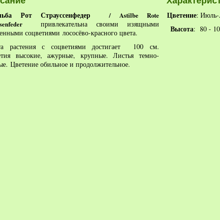
сание
Характерис
льба
Рот Страуссенфедер
Цветение
: Июль-
/ Astilbe Rote
привлекательна своими изящными
senfeder
Высота
: 80 - 10
ненными соцветиями
лососёво-красного цвета.
та растения с соцветиями достигает 100 см.
етия высокие, ажурные, крупные.
Листья темно-
ые. Цветение обильное и продолжительное.