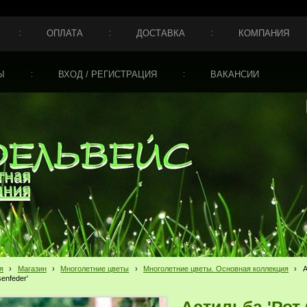
ОПЛАТА
ДОСТАВКА
КОМПАНИЯ
Ы
ВХОД / РЕГИСТРАЦИЯ
ВАКАНСИИ
я
›
Магазин
›
Многолетние цветы
›
Многолетние цветы. Основная коллекция
›
А
enfeder'