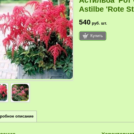
Астильба 'Рот
Astilbe 'Rote S
540
руб.
шт.
Купить
робное описание