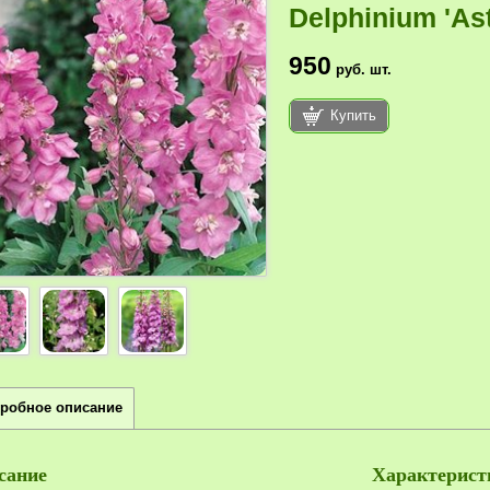
Delphinium 'Ast
950
руб.
шт.
Купить
робное описание
сание
Характерист