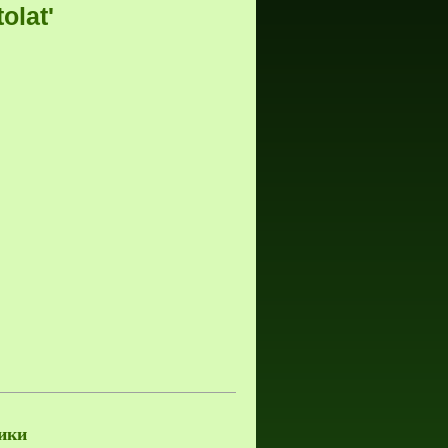
olat'
ики