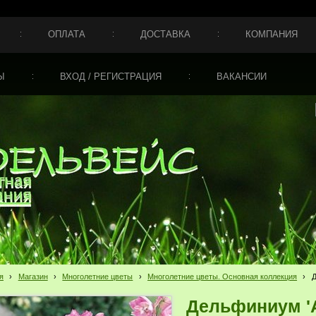
ОПЛАТА
ДОСТАВКА
КОМПАНИЯ
Ы
ВХОД / РЕГИСТРАЦИЯ
ВАКАНСИИ
я
›
Магазин
›
Многолетние цветы
›
Многолетние цветы. Основная коллекция
›
Д
Дельфиниум 'А