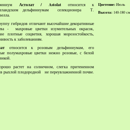
Астолат /
Astolat
ьфиниум
относится к
Цветение:
Июль
зеландским дельфиниумам селекционера Т.
Высота:
140-180 см
свелла.
руппу гибридов отличают высочайшие декоративные
ства - махровые цветки изумительных окрасок,
ие плотные соцветия, хорошая морозостойкость,
чивость к заболеваниям.
олат
относится к розовым дельфиниумам, его
ые полумахровые цветки нежно розовые, с белой
инкой.
орошо растет на солнечном, слегка притененном
 в рыхлой плодородной не переувлажненной почве.