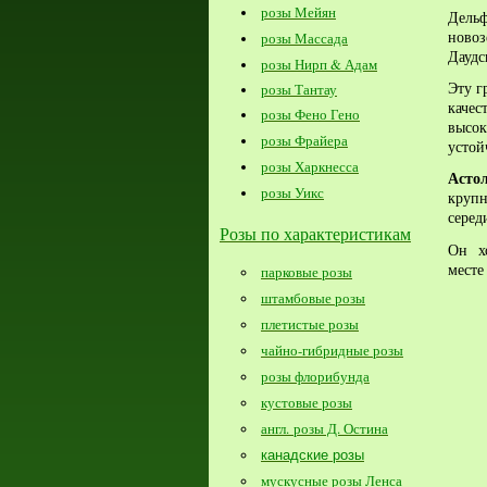
розы Мейян
Дел
н
ово
розы Массада
Дауд
розы Нирп & Адам
Эту г
розы Тантау
каче
розы Фено Гено
высок
розы Фрайера
устой
розы Харкнесса
Аст
розы Уикс
крупн
серед
Розы по характеристикам
Он х
месте
парковые розы
штамбовые розы
плетистые розы
чайно-гибридные розы
розы флорибунда
кустовые розы
англ. розы Д. Остина
канадские розы
мускусные розы Ленса