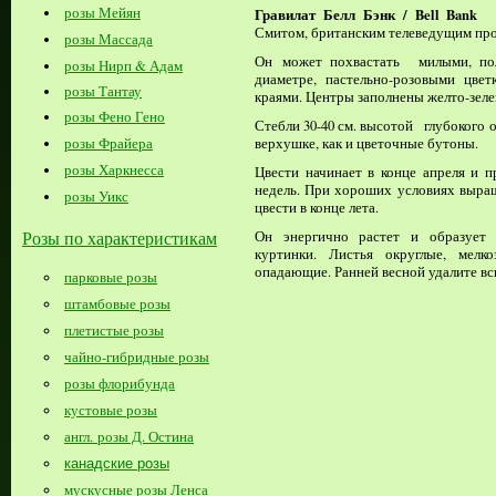
розы Мейян
Гравилат Белл Бэнк / Bell Bank
б
Смитом, британским телеведущим про
розы Массада
Он может похвастать милыми, пол
розы Нирп & Адам
диаметре, пастельно-розовыми цве
розы Тантау
краями. Центры заполнены желто-зел
розы Фено Гено
Стебли 30-40 см. высотой глубокого о
розы Фрайера
верхушке, как и цветочные бутоны.
розы Харкнесса
Цвести начинает в конце апреля и п
недель. При хороших условиях выра
розы Уикс
цвести в конце лета.
Розы по характеристикам
Он энергично растет и образует
куртинки. Листья округлые, мелкоз
опадающие. Ранней весной удалите в
парковые розы
штамбовые розы
плетистые розы
чайно-гибридные розы
розы флорибунда
кустовые розы
англ. розы Д. Остина
канадские розы
мускусные розы Ленса