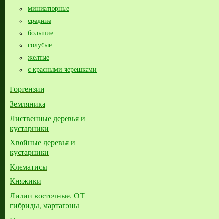
миниатюрные
средние
большие​
голубые
желтые
с красными черешками
Гортензии
Земляника
Лиственные деревья и
кустарники
Хвойные деревья и
кустарники
Клематисы
Княжики
Лилии восточные, ОТ-
гибриды, мартагоны