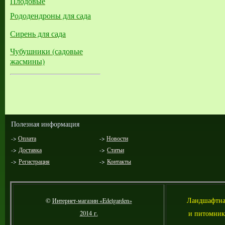
Плодовые
Рододендроны для сада
Сирень для сада
Чубушники (садовые
жасмины)
Полезная информация
->
Оплата
->
Новости
->
Доставка
->
Статьи
->
Регистрация
->
Контакты
Л
андшафтна
©
Интернет-магазин «Edelgarden»
и питомник
2014 г.