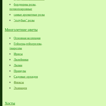
бордюрны розы,
почвопокровные
самые ароматные розы
"голубые" розы
Многолетние цветы
Основная коллекция
Гейхеры,гейхереллы,
тиареллы
Ирисы
Лилейники
Лилии
Примулы
Садовые орхидеи
Флоксы
Эхинацеи
Хосты