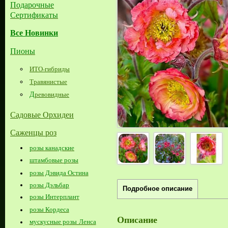
Подарочные
Сертификаты
Все Новинки
Пионы
ИТО-гибриды
Травянистые
Д
ревовидные
Садовые Орхидеи
Саженцы роз
розы канадские
штамбовые розы
розы Дэвида Остина
розы Дэльбар
Подробное описание
розы Интерплант
розы Кордеса
Описание
мускусные розы Ленса