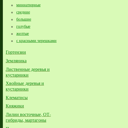
миниатюрные
средние
большие​
голубые
желтые
с красными черешками
Гортензии
Земляника
Лиственные деревья и
кустарники
Хвойные деревья и
кустарники
Клематисы
Княжики
Лилии восточные, ОТ-
гибриды, мартагоны