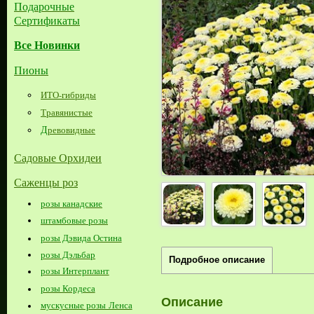
Подарочные
Сертификаты
Все Новинки
Пионы
ИТО-гибриды
Травянистые
Д
ревовидные
Садовые Орхидеи
Саженцы роз
розы канадские
штамбовые розы
розы Дэвида Остина
розы Дэльбар
Подробное описание
розы Интерплант
розы Кордеса
Описание
мускусные розы Ленса