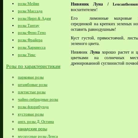
Нивяник Луна
розы Мейян
Leucanthe
/
восхитителен!
розы Массада
Его лимонные махровые п
розы Нирп & Адам
серединкой на крепких зеленых но
розы Тантау
оставить равнодушным!
розы Фено Гено
Куст густой, прямостоячий, лист
розы Фрайера
зеленого цвета.
розы Харкнесса
Луна
Нивяник
хорошо растет и ц
розы Уикс
цветками на солнечных мест
дренированной суглинистой почво
Розы по характеристикам
парковые розы
штамбовые розы
плетистые розы
чайно-гибридные розы
розы флорибунда
кустовые розы
англ. розы Д. Остина
канадские розы
мускусные розы Ленса