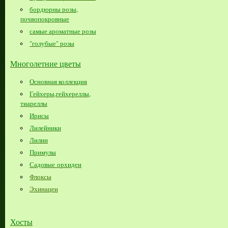
бордюрны розы,
почвопокровные
самые ароматные розы
"голубые" розы
Многолетние цветы
Основная коллекция
Гейхеры,гейхереллы,
тиареллы
Ирисы
Лилейники
Лилии
Примулы
Садовые орхидеи
Флоксы
Эхинацеи
Хосты