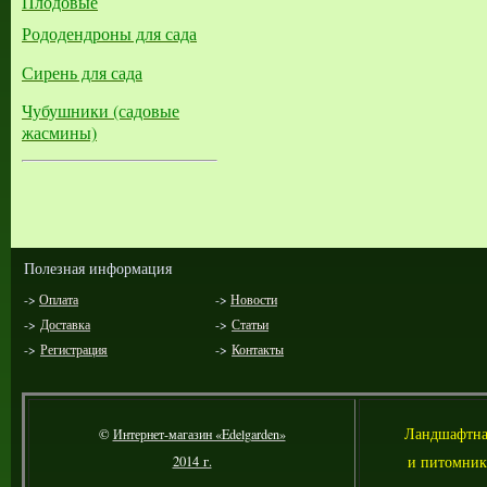
Плодовые
Рододендроны для сада
Сирень для сада
Чубушники (садовые
жасмины)
Полезная информация
->
Оплата
->
Новости
->
Доставка
->
Статьи
->
Регистрация
->
Контакты
Л
андшафтна
©
Интернет-магазин «Edelgarden»
и питомник
2014 г.