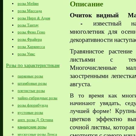
Описание
розы Мейян
розы Массада
Очиток видный Ма
розы Нирп & Адам
-
известный н
розы Тантау
многолетник для осенн
розы Фено Гено
декоративности наступае
розы Фрайера
розы Харкнесса
Травянистое растение
розы Уикс
листьями
с темн
Розы по характеристикам
Многочисленные мал
заостренными лепестк
парковые розы
августа.
штамбовые розы
плетистые розы
В то время как многи
чайно-гибридные розы
начинают увядать, сед
розы флорибунда
Крупн
лучшей форме!
кустовые розы
цветков эффектно вы
англ. розы Д. Остина
сочной листвы, которая
канадские розы
смотрится с самого нача
мускусные розы Ленса