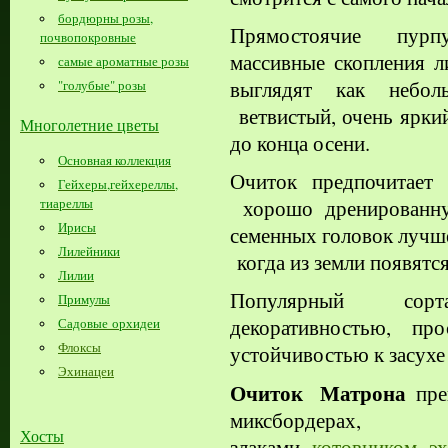
бордюрны розы,
Прямостоячие
пур
почвопокровные
массивные скопления л
самые ароматные розы
выглядят как небо
"голубые" розы
ветвистый, очень яркий
Многолетние цветы
до конца осени.
Основная коллекция
Очиток предпочитает
Гейхеры,гейхереллы,
тиареллы
хорошо дренированну
Ирисы
семенных головок лучше
Лилейники
когда из земли появятс
Лилии
П
опулярный сор
Примулы
декоративностью, п
Садовые орхидеи
Флоксы
устойчивостью к засухе
Эхинацеи
Очиток
Матрона
пре
миксбордерах
Хосты
злаками,
котовником
,
э