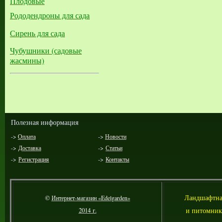
Плодовые
Рододендроны для сада
Сирень для сада
Чубушники (садовые
жасмины)
Полезная информация
->
Оплата
->
Новости
->
Доставка
->
Статьи
->
Регистрация
->
Контакты
Л
андшафтна
©
Интернет-магазин «Edelgarden»
и питомник
2014 г.