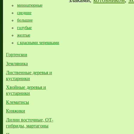
миниатюрные
средние
большие​
голубые
желтые
с красными черешками
Гортензии
Земляника
Лиственные деревья и
кустарники
Хвойные деревья и
кустарники
Клематисы
Княжики
Лилии восточные, ОТ-
гибриды, мартагоны