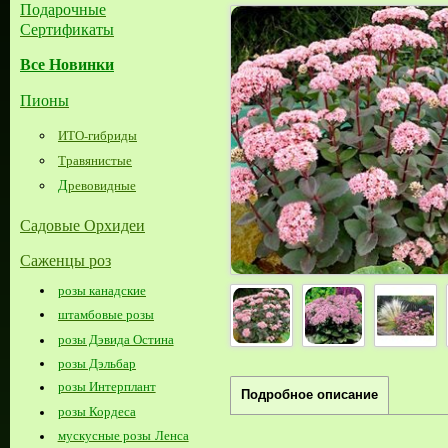
Подарочные
Сертификаты
Все Новинки
Пионы
ИТО-гибриды
Травянистые
Д
ревовидные
Садовые Орхидеи
Саженцы роз
розы канадские
штамбовые розы
розы Дэвида Остина
розы Дэльбар
розы Интерплант
Подробное описание
розы Кордеса
мускусные розы Ленса