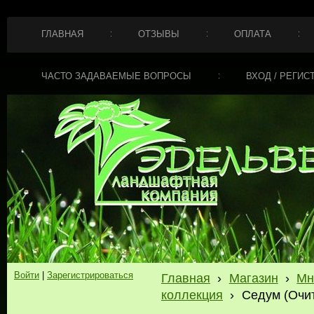
ГЛАВНАЯ
ОТЗЫВЫ
ОПЛАТА
ЧАСТО ЗАДАВАЕМЫЕ ВОПРОСЫ
ВХОД / РЕГИС
Войти
|
Зарегистрироваться
Главная
›
Магазин
›
Мн
коллекция
›
Седум (Очит