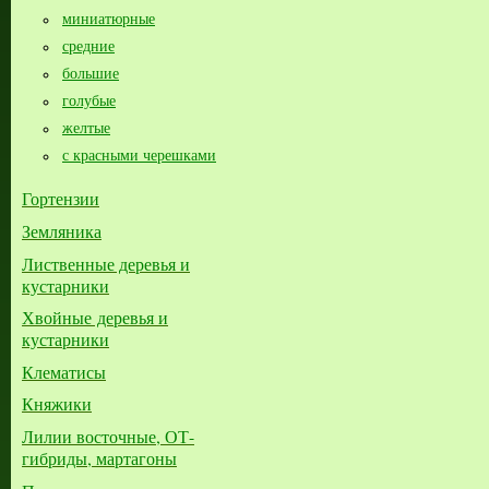
миниатюрные
средние
большие​
голубые
желтые
с красными черешками
Гортензии
Земляника
Лиственные деревья и
кустарники
Хвойные деревья и
кустарники
Клематисы
Княжики
Лилии восточные, ОТ-
гибриды, мартагоны