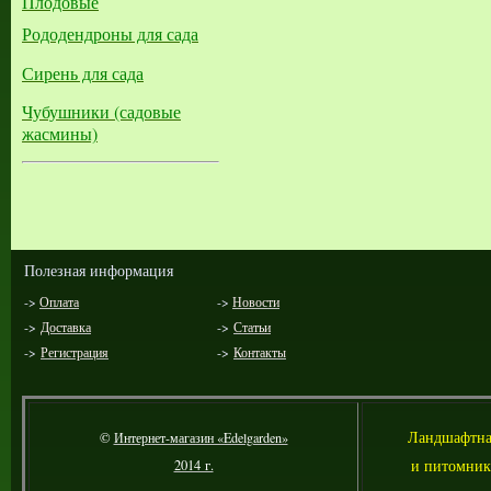
Плодовые
Рододендроны для сада
Сирень для сада
Чубушники (садовые
жасмины)
Полезная информация
->
Оплата
->
Новости
->
Доставка
->
Статьи
->
Регистрация
->
Контакты
Л
андшафтна
©
Интернет-магазин «Edelgarden»
и питомник
2014 г.