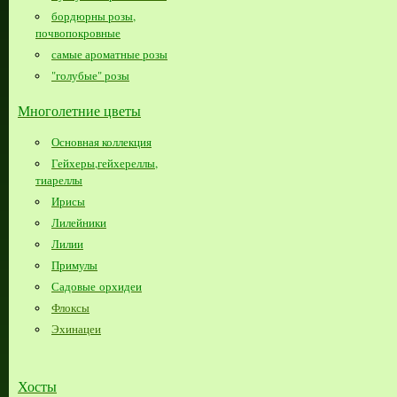
бордюрны розы,
почвопокровные
самые ароматные розы
"голубые" розы
Многолетние цветы
Основная коллекция
Гейхеры,гейхереллы,
тиареллы
Ирисы
Лилейники
Лилии
Примулы
Садовые орхидеи
Флоксы
Эхинацеи
Хосты