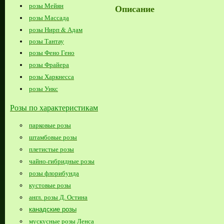
розы Мейян
Описание
розы Массада
розы Нирп & Адам
розы Тантау
розы Фено Гено
розы Фрайера
розы Харкнесса
розы Уикс
Розы по характеристикам
парковые розы
штамбовые розы
плетистые розы
чайно-гибридные розы
розы флорибунда
кустовые розы
англ. розы Д. Остина
канадские розы
мускусные розы Ленса