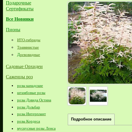
Подарочные
Сертификаты
Все Новинки
Пионы
ИТО-гибриды
Травянистые
Д
ревовидные
Садовые Орхидеи
Саженцы роз
розы канадские
штамбовые розы
розы Дэвида Остина
розы Дэльбар
розы Интерплант
Подробное описание
розы Кордеса
мускусные розы Ленса