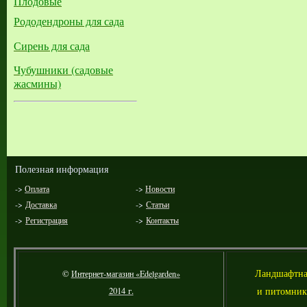
Плодовые
Рододендроны для сада
Сирень для сада
Чубушники (садовые
жасмины)
Полезная информация
->
Оплата
->
Новости
->
Доставка
->
Статьи
->
Регистрация
->
Контакты
Л
андшафтна
©
Интернет-магазин «Edelgarden»
и питомник
2014 г.