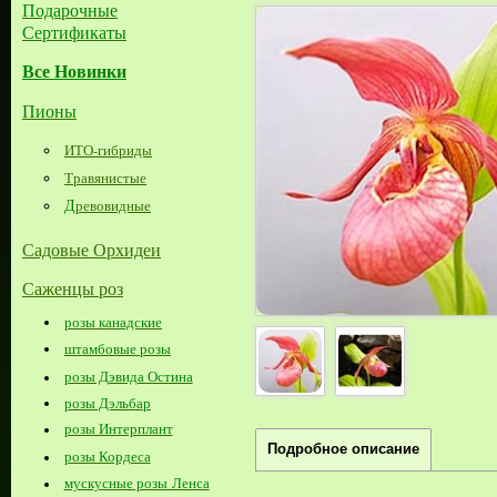
Подарочные
Сертификаты
Все Новинки
Пионы
ИТО-гибриды
Травянистые
Д
ревовидные
Садовые Орхидеи
Саженцы роз
розы канадские
штамбовые розы
розы Дэвида Остина
розы Дэльбар
розы Интерплант
Подробное описание
розы Кордеса
мускусные розы Ленса