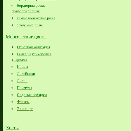
бордюрны розы,
почвопокровные
самые ароматные розы
"голубые" розы
Многолетние цветы
Основная коллекция
Гейхеры,гейхереллы,
тиареллы
Ирисы
Лилейники
Лилии
Примулы
Садовые орхидеи
Флоксы
Эхинацеи
Хосты