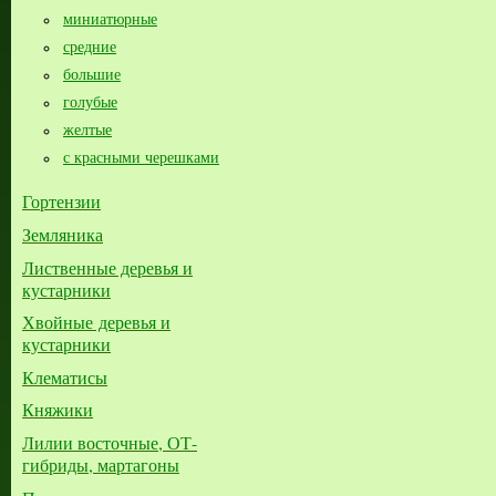
миниатюрные
средние
большие​
голубые
желтые
с красными черешками
Гортензии
Земляника
Лиственные деревья и
кустарники
Хвойные деревья и
кустарники
Клематисы
Княжики
Лилии восточные, ОТ-
гибриды, мартагоны