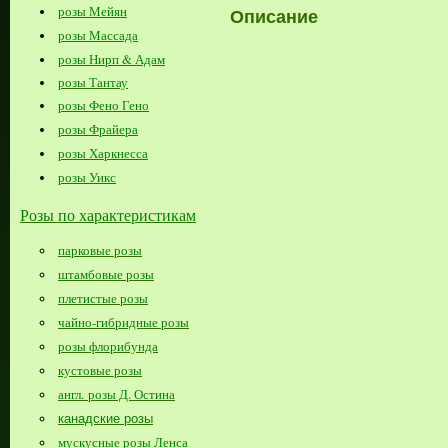
розы Мейян
Описание
розы Массада
розы Нирп & Адам
розы Тантау
розы Фено Гено
розы Фрайера
розы Харкнесса
розы Уикс
Розы по характеристикам
парковые розы
штамбовые розы
плетистые розы
чайно-гибридные розы
розы флорибунда
кустовые розы
англ. розы Д. Остина
канадские розы
мускусные розы Ленса