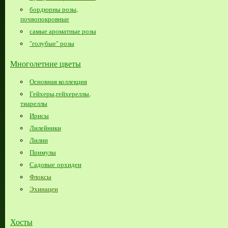
бордюрны розы,
почвопокровные
самые ароматные розы
"голубые" розы
Многолетние цветы
Основная коллекция
Гейхеры,гейхереллы,
тиареллы
Ирисы
Лилейники
Лилии
Примулы
Садовые орхидеи
Флоксы
Эхинацеи
Хосты