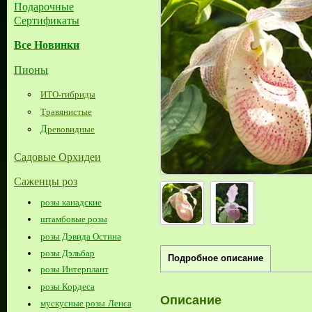
Подарочные
Сертификаты
Все Новинки
Пионы
ИТО-гибриды
Травянистые
Д
ревовидные
Садовые Орхидеи
Саженцы роз
розы канадские
штамбовые розы
розы Дэвида Остина
розы Дэльбар
Подробное описание
розы Интерплант
розы Кордеса
Описание
мускусные розы Ленса