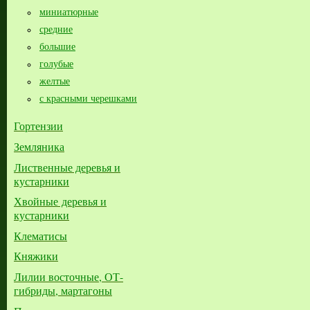
миниатюрные
средние
большие​
голубые
желтые
с красными черешками
Гортензии
Земляника
Лиственные деревья и
кустарники
Хвойные деревья и
кустарники
Клематисы
Княжики
Лилии восточные, ОТ-
гибриды, мартагоны