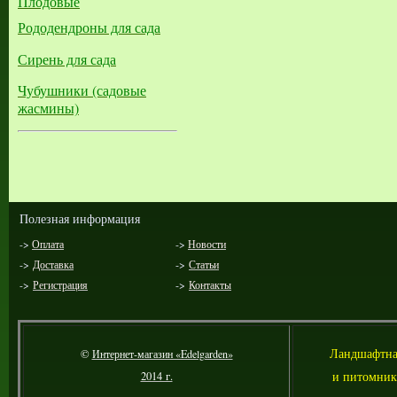
Плодовые
Рододендроны для сада
Сирень для сада
Чубушники (садовые
жасмины)
Полезная информация
->
Оплата
->
Новости
->
Доставка
->
Статьи
->
Регистрация
->
Контакты
Л
андшафтна
©
Интернет-магазин «Edelgarden»
и питомник
2014 г.