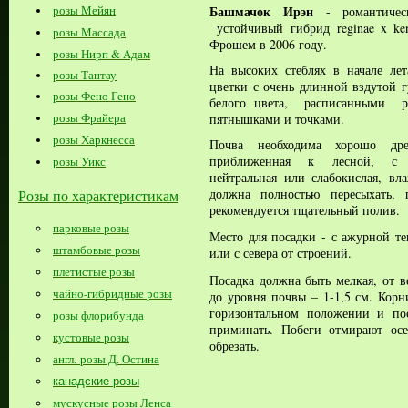
Башмачок Ирэн
розы Мейян
- романтическ
устойчивый
гибрид
reginae x ke
розы Массада
Фрошем в 2006 году.
розы Нирп & Адам
На высоких стеблях в начале ле
розы Тантау
цветки с очень длинной вздутой 
розы Фено Гено
белого цвета, расписанными р
розы Фрайера
пятнышками и точками.
розы Харкнесса
Почва необходима хорошо дре
приближенная к лесной, с д
розы Уикс
нейтральная или слабокислая, вл
должна полностью пересыхать, 
Розы по характеристикам
рекомендуется тщательный полив.
парковые розы
Место для посадки - с ажурной те
штамбовые розы
или с севера от строений.
плетистые розы
Посадка должна быть мелкая, от в
чайно-гибридные розы
до уровня почвы – 1-1,5 см. Корн
горизонтальном положении и по
розы флорибунда
приминать.
Побеги отмирают ос
кустовые розы
обрезать.
англ. розы Д. Остина
канадские розы
мускусные розы Ленса