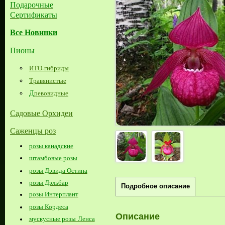
Подарочные
Сертификаты
Все Новинки
Пионы
ИТО-гибриды
Травянистые
Д
ревовидные
Садовые Орхидеи
Саженцы роз
розы канадские
штамбовые розы
розы Дэвида Остина
розы Дэльбар
Подробное описание
розы Интерплант
розы Кордеса
Описание
мускусные розы Ленса