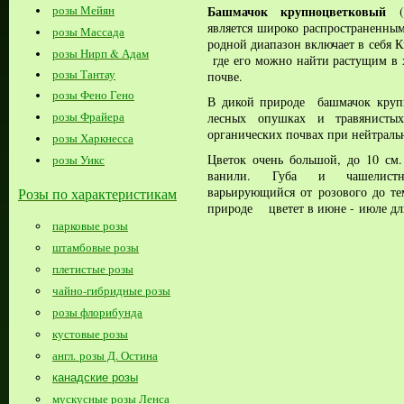
Башмачок крупноцветковый
розы Мейян
(
является широко распространенным
розы Массада
родной диапазон включает в себя 
розы Нирп & Адам
где его можно найти растущим в
розы Тантау
почве.
розы Фено Гено
В дикой природе башмачок крупн
розы Фрайера
лесных опушках и травянисты
органических почвах при нейтраль
розы Харкнесса
Цветок очень большой, до 10 см
розы Уикс
ванили. Губа и чашелист
варьирующийся от розового до те
Розы по характеристикам
природе цветет в июне - июле д
парковые розы
штамбовые розы
плетистые розы
чайно-гибридные розы
розы флорибунда
кустовые розы
англ. розы Д. Остина
канадские розы
мускусные розы Ленса