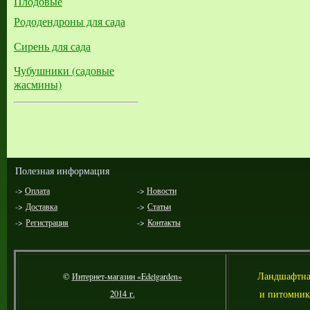
Плодовые
Рододендроны для сада
Сирень для сада
Чубушники (садовые
жасмины)
Полезная информация
->
Оплата
->
Новости
->
Доставка
->
Статьи
->
Регистрация
->
Контакты
Л
андшафтна
©
Интернет-магазин «Edelgarden»
и питомник
2014 г.