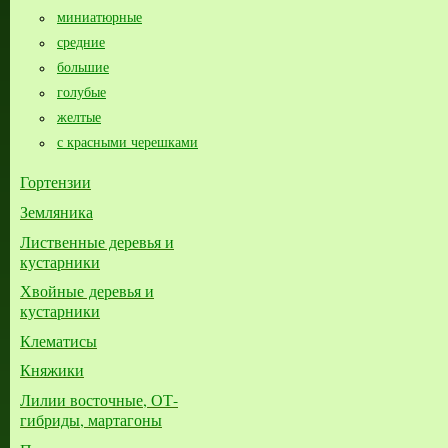
миниатюрные
средние
большие​
голубые
желтые
с красными черешками
Гортензии
Земляника
Лиственные деревья и
кустарники
Хвойные деревья и
кустарники
Клематисы
Княжики
Лилии восточные, ОТ-
гибриды, мартагоны