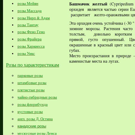
Башмачок желтый
розы Мейян
(Cypripedium 
орхидея является частью серии Eas
розы Массада
расцветает желто-оранжевыми цве
розы Нирп & Адам
Эта орхидея очень устойчива (-30 
розы Тантау
зимние морозы. Растения часто 
розы Фено Гено
толстым, довольно коротким 
розы Фрайера
прямой, густо опушенный. Цв
окрашенные в красный цвет или 
розы Харкнесса
губах.
розы Уикс
Место произрастания в природе -
каменистые места на лугах.
Розы по характеристикам
парковые розы
штамбовые розы
плетистые розы
чайно-гибридные розы
розы флорибунда
кустовые розы
англ. розы Д. Остина
канадские розы
мускусные розы Ленса