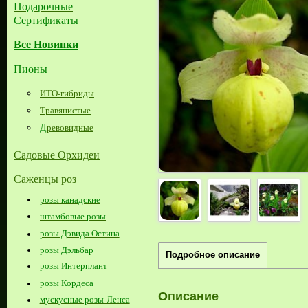
Подарочные
Сертификаты
Все Новинки
Пионы
ИТО-гибриды
Травянистые
Д
ревовидные
Садовые Орхидеи
Саженцы роз
розы канадские
штамбовые розы
розы Дэвида Остина
розы Дэльбар
Подробное описание
розы Интерплант
розы Кордеса
Описание
мускусные розы Ленса