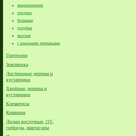
миниатюрные
средние
большие​
голубые
желтые
с красными черешками
Гортензии
Земляника
Лиственные деревья и
кустарники
Хвойные деревья и
кустарники
Клематисы
Княжики
Лилии восточные, ОТ-
гибриды, мартагоны