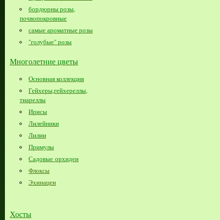
бордюрны розы,
почвопокровные
самые ароматные розы
"голубые" розы
Многолетние цветы
Основная коллекция
Гейхеры,гейхереллы,
тиареллы
Ирисы
Лилейники
Лилии
Примулы
Садовые орхидеи
Флоксы
Эхинацеи
Хосты