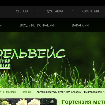
ОПЛАТА
ДОСТАВКА
КОМПАНИЯ
Ы
ВХОД / РЕГИСТРАЦИЯ
ВАКАНСИИ
я
›
Магазин
›
Новинки
›
Гортензия метельчатая 'Литл Блоссом' / Hydrangea pan. 'Lit
Гортензия мет