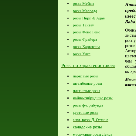
розы Мейян
Нов
пред
розы Массада
изве
розы Нирп & Адам
Bobo
розы Тантау
Очен
розы Фено Гено
листь
розы Фрайера
росп
розов
розы Харкнесса
Авто
розы Уикс
цвет
чем 
Розы по характеристикам
обиль
на кр
парковые розы
Место
штамбовые розы
влаж
плетистые розы
чайно-гибридные розы
розы флорибунда
кустовые розы
англ. розы Д. Остина
канадские розы
мускусные розы Ленса