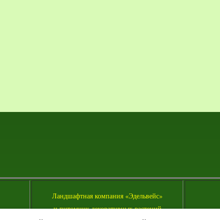
Л
андшафтная компания «Эдельвейс»
и питомник декоративных растений