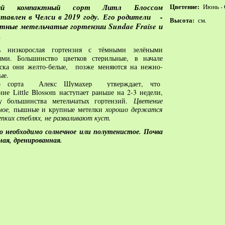
ый компактный сорт Литл Блоссом
Цветение:
Июнь - 
ставлен в Челси в 2019 году. Его родители -
Высота:
см.
стные метельчатые гортензии Sundae Fraise и
.
ь низкорослая гортензия с тёмными зелёными
ями. Большинство цветков стерильные,
в начале
уска они желто-белые, позже
меняются на нежно-
ые
.
р сорта Алекс Шумахер утверждает, что
ение
Little Blossom
наступает раньше на 2-3 недели,
у большинства метельчатых гортензий.
Цветение
ное,
пышные и крупные метелки
хорошо держатся
епких стеблях, не разваливают куст.
 необходимо солнечное или полутенистое. Почва
ная, дренированная.