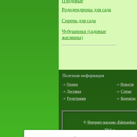
Плодовые
Рододендроны для сада
Сирень для сада
Чубушники (садовые
жасмины)
Полезная информация
->
Оплата
->
Новости
->
Доставка
->
Статьи
->
Регистрация
->
Контакты
©
Интернет-магазин «Edelgarden»
2014 г.