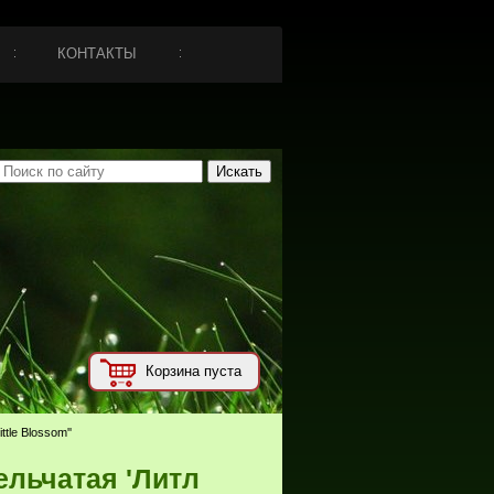
КОНТАКТЫ
Корзина пуста
tle Blossom''
ельчатая 'Литл