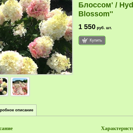
Блоссом' / Hydr
Blossom''
1 550
руб.
шт.
Купить
робное описание
сание
Характерист