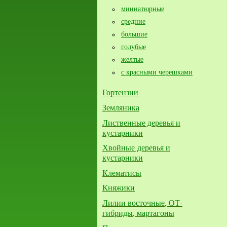
миниатюрные
средние
большие​
голубые
желтые
с красными черешками
Гортензии
Земляника
Лиственные деревья и
кустарники
Хвойные деревья и
кустарники
Клематисы
Княжики
Лилии восточные, ОТ-
гибриды, мартагоны