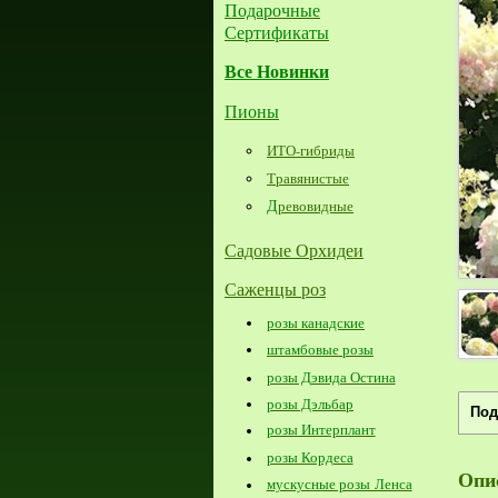
Подарочные
Сертификаты
Все Новинки
Пионы
ИТО-гибриды
Травянистые
Д
ревовидные
Садовые Орхидеи
Саженцы роз
розы канадские
штамбовые розы
розы Дэвида Остина
розы Дэльбар
Под
розы Интерплант
розы Кордеса
Опи
мускусные розы Ленса