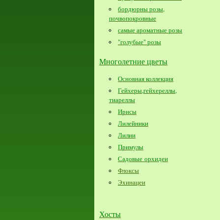
бордюрны розы,
почвопокровные
самые ароматные розы
"голубые" розы
Многолетние цветы
Основная коллекция
Гейхеры,гейхереллы,
тиареллы
Ирисы
Лилейники
Лилии
Примулы
Садовые орхидеи
Флоксы
Эхинацеи
Хосты