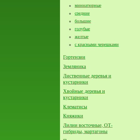
миниатюрные
средние
большие​
голубые
желтые
с красными черешками
Гортензии
Земляника
Лиственные деревья и
кустарники
Хвойные деревья и
кустарники
Клематисы
Княжики
Лилии восточные, ОТ-
гибриды, мартагоны