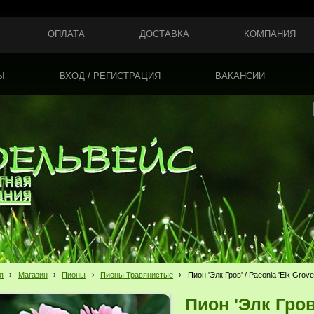
ОПЛАТА
ДОСТАВКА
КОМПАНИЯ
Ы
ВХОД / РЕГИСТРАЦИЯ
ВАКАНСИИ
я
›
Магазин
›
Пионы
›
Пионы Травянистые
›
Пион 'Элк Гров' / Paeonia 'Elk Grove
Пион 'Элк Гров'