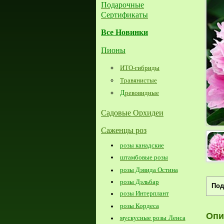
Подарочные
Сертификаты
Все Новинки
Пионы
ИТО-гибриды
Травянистые
Д
ревовидные
Садовые Орхидеи
Саженцы роз
розы канадские
штамбовые розы
розы Дэвида Остина
розы Дэльбар
Под
розы Интерплант
розы Кордеса
Опи
мускусные розы Ленса