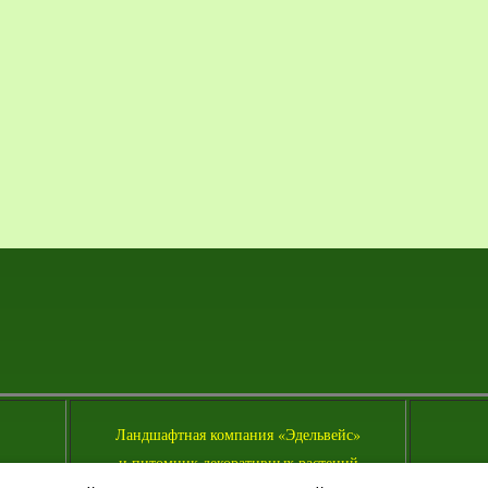
Л
андшафтная компания «Эдельвейс»
и питомник декоративных растений