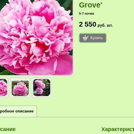
Grove'
5-7 почек
2 550
руб.
шт.
Купить
робное описание
сание
Характерис