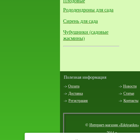
Плодовые
Рододендроны для сада
Сирень для сада
Чубушники (садовые
жасмины)
Полезная информация
->
Оплата
->
Новости
->
Доставка
->
Статьи
->
Регистрация
->
Контакты
©
Интернет-магазин «Edelgarden»
2014 г.