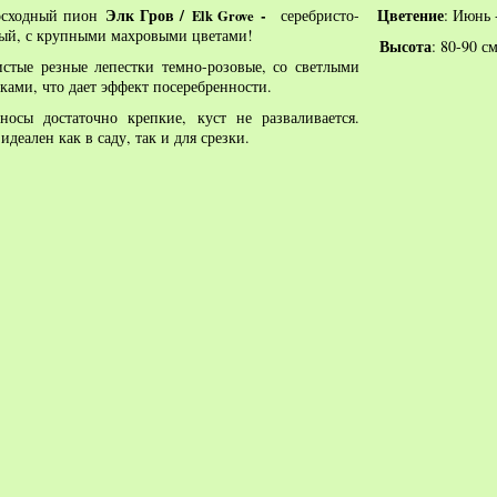
Элк Гров /
-
Цветение
осходный пион
серебристо-
: Июнь 
Elk Grove
ый, с крупными махровыми цветами!
Высота
: 80-90 см
стые резные лепестки темно-розовые, со светлыми
ками, что дает эффект посеребренности.
носы достаточно крепкие, куст не разваливается.
идеален как в саду, так и для срезки.