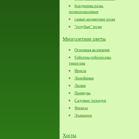
бордюрны розы,
почвопокровные
самые ароматные розы
"голубые" розы
Многолетние цветы
Основная коллекция
Гейхеры,гейхереллы,
тиареллы
Ирисы
Лилейники
Лилии
Примулы
Садовые орхидеи
Флоксы
Эхинацеи
Хосты