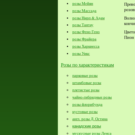
розы Мейян
Прев
розов
розы Массада
Волни
розы Нирп & Адам
кончи
розы Тантау
Цвето
розы Фено Гено
Пион 
розы Фрайера
розы Харкнесса
розы Уикс
Розы по характеристикам
парковые розы
штамбовые розы
плетистые розы
чайно-гибридные розы
розы флорибунда
кустовые розы
англ. розы Д. Остина
канадские розы
мускусные розы Ленса