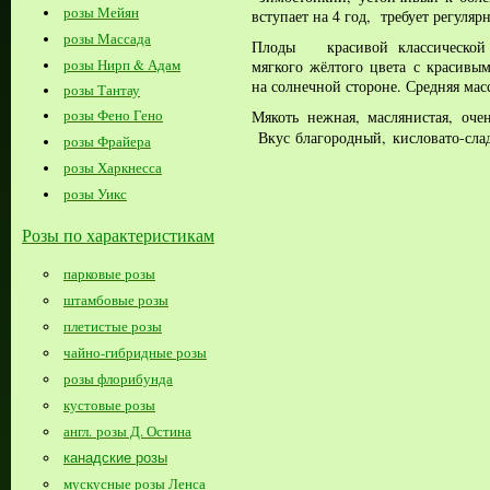
розы Мейян
вступает на 4 год, требует регул
розы Массада
Плоды красивой классической
розы Нирп & Адам
мягкого жёлтого цвета с красив
на солнечной стороне. Средняя масс
розы Тантау
розы Фено Гено
Мякоть нежная, маслянистая, очен
Вкус благородный, кисловато-слад
розы Фрайера
розы Харкнесса
розы Уикс
Розы по характеристикам
парковые розы
штамбовые розы
плетистые розы
чайно-гибридные розы
розы флорибунда
кустовые розы
англ. розы Д. Остина
канадские розы
мускусные розы Ленса