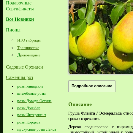
Подарочные
Сертификаты
Все Новинки
Пионы
ИТО-гибриды
Травянистые
Д
ревовидные
Садовые Орхидеи
Саженцы роз
розы канадские
Подробное описание
штамбовые розы
розы Дэвида Остина
Описание
розы Дэльбар
Флейта / Эсмеральда
Груша
относ
розы Интерплант
срока созревания.
розы Кордеса
Дерево среднерослое с пирами
мускусные розы Ленса
зимостойкий, устойчивый к боле