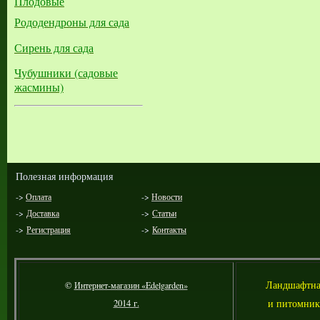
Плодовые
Рододендроны для сада
Сирень для сада
Чубушники (садовые
жасмины)
Полезная информация
->
Оплата
->
Новости
->
Доставка
->
Статьи
->
Регистрация
->
Контакты
Л
андшафтна
©
Интернет-магазин «Edelgarden»
и питомник
2014 г.