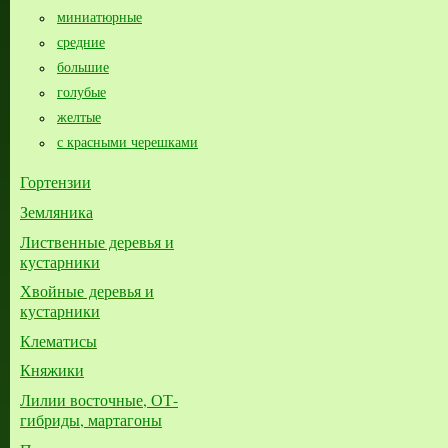
миниатюрные
средние
большие​
голубые
желтые
с красными черешками
Гортензии
Земляника
Лиственные деревья и
кустарники
Хвойные деревья и
кустарники
Клематисы
Княжики
Лилии восточные, ОТ-
гибриды, мартагоны