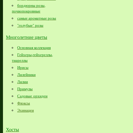
бордюрны розы,
почвопокровные
самые ароматные розы
"голубые" розы
Многолетние цветы
Основная коллекция
Гейхеры,гейхереллы,
тиареллы
Ирисы
Лилейники
Лилии
Примулы
Садовые орхидеи
Флоксы
Эхинацеи
Хосты