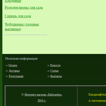
Плодовые
Рододендроны для сада
Сирень для сада
Чубушники (садовые
жасмины)
Полезная информация
->
Оплата
->
Новости
->
Доставка
->
Статьи
->
Регистрация
->
Контакты
Л
андшафтна
©
Интернет-магазин «Edelgarden»
и питомник
2014 г.