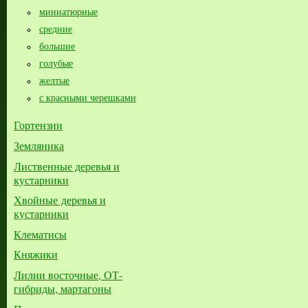
миниатюрные
средние
большие​
голубые
желтые
с красными черешками
Гортензии
Земляника
Лиственные деревья и
кустарники
Хвойные деревья и
кустарники
Клематисы
Княжики
Лилии восточные, ОТ-
гибриды, мартагоны