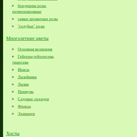
бордюрны розы,
почвопокровные
самые ароматные розы
"голубые" розы
Многолетние цветы
Основная коллекция
Гейхеры,гейхереллы,
тиареллы
Ирисы
Лилейники
Лилии
Примулы
Садовые орхидеи
Флоксы
Эхинацеи
Хосты