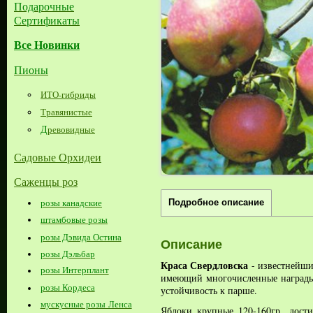
Подарочные
Сертификаты
Все Новинки
Пионы
ИТО-гибриды
Травянистые
Д
ревовидные
Садовые Орхидеи
Саженцы роз
розы канадские
Подробное описание
штамбовые розы
розы Дэвида Остина
Описание
розы Дэльбар
Краса Свердловска
- известнейши
розы Интерплант
имеющий многочисленные наград
розы Кордеса
устойчивость к парше.
мускусные розы Ленса
Яблоки крупные 120-160гр, дост