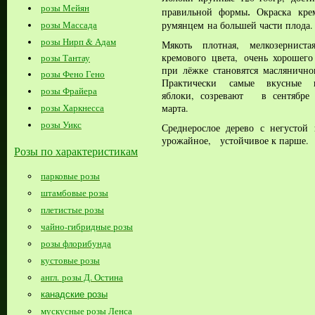
розы Мейян
правильной формы
О
краска кре
.
румянцем
на большей части плода
.
розы Массада
розы Нирп & Адам
Мякоть плотная, мелкозернист
кремового цвета, очень хорошего 
розы Тантау
при лёжке становятся маслянично
розы Фено Гено
Практически
самые вкусные 
розы Фрайера
яблоки,
созревают в сентябре 
марта.
розы Харкнесса
розы Уикс
Среднерослое дерево с негустой 
урожайное, устойчивое к парше.
Розы по характеристикам
парковые розы
штамбовые розы
плетистые розы
чайно-гибридные розы
розы флорибунда
кустовые розы
англ. розы Д. Остина
канадские розы
мускусные розы Ленса