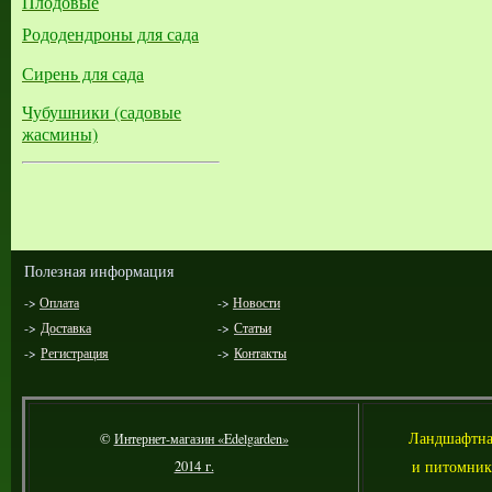
Плодовые
Рододендроны для сада
Сирень для сада
Чубушники (садовые
жасмины)
Полезная информация
->
Оплата
->
Новости
->
Доставка
->
Статьи
->
Регистрация
->
Контакты
Л
андшафтна
©
Интернет-магазин «Edelgarden»
и питомник
2014 г.