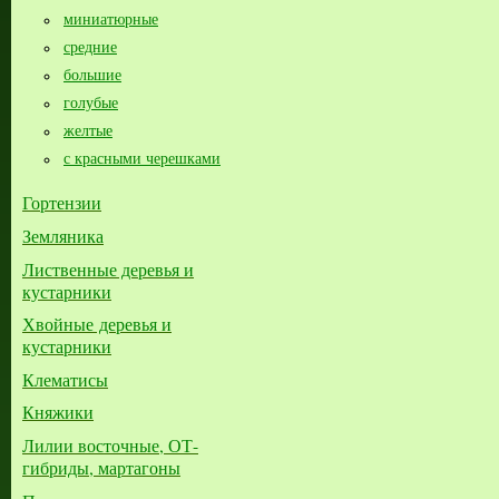
миниатюрные
средние
большие​
голубые
желтые
с красными черешками
Гортензии
Земляника
Лиственные деревья и
кустарники
Хвойные деревья и
кустарники
Клематисы
Княжики
Лилии восточные, ОТ-
гибриды, мартагоны