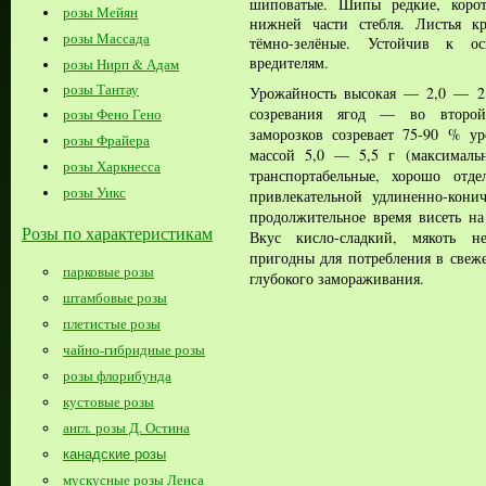
шиповатые. Шипы редкие, корот
розы Мейян
нижней части стебля. Листья к
розы Массада
тёмно-зелёные. Устойчив к о
вредителям.
розы Нирп & Адам
розы Тантау
Урожайность высокая — 2,0 — 2,
созревания ягод — во второй
розы Фено Гено
заморозков созревает 75-90 % у
розы Фрайера
массой 5,0 — 5,5 г (максималь
розы Харкнесса
транспортабельные, хорошо отде
розы Уикс
привлекательной удлиненно-кон
продолжительное время висеть на 
Розы по характеристикам
Вкус кисло-сладкий, мякоть не
пригодны для потребления в свеже
парковые розы
глубокого замораживания.
штамбовые розы
плетистые розы
чайно-гибридные розы
розы флорибунда
кустовые розы
англ. розы Д. Остина
канадские розы
мускусные розы Ленса