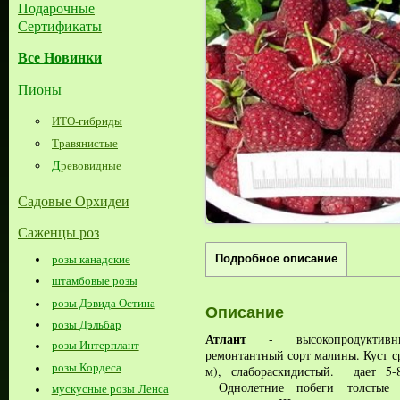
Подарочные
Сертификаты
Все Новинки
Пионы
ИТО-гибриды
Травянистые
Д
ревовидные
Садовые Орхидеи
Саженцы роз
розы канадские
Подробное описание
штамбовые розы
розы Дэвида Остина
Описание
розы Дэльбар
Атлант
- высокопродуктивны
розы Интерплант
ремонтантный сорт малины. Куст с
розы Кордеса
м), слабораскидистый. дает 5-
Однолетние побеги толстые и
мускусные розы Ленса