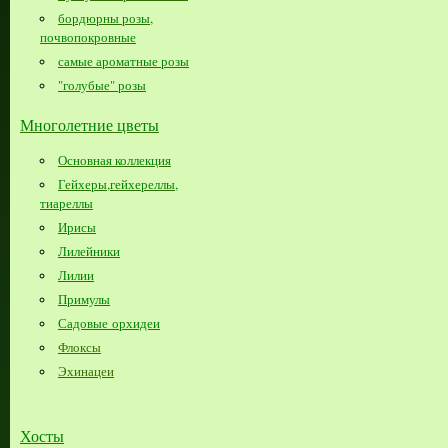
бордюрны розы,
почвопокровные
самые ароматные розы
"голубые" розы
Многолетние цветы
Основная коллекция
Гейхеры,гейхереллы,
тиареллы
Ирисы
Лилейники
Лилии
Примулы
Садовые орхидеи
Флоксы
Эхинацеи
Хосты