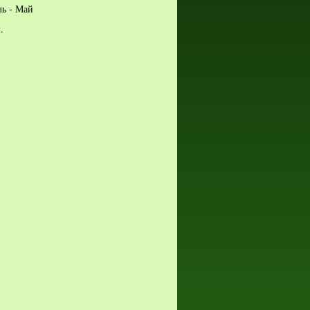
ль - Май
.