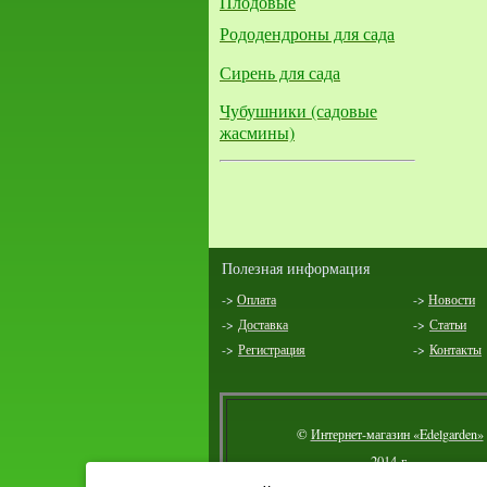
Плодовые
Рододендроны для сада
Сирень для сада
Чубушники (садовые
жасмины)
Полезная информация
->
Оплата
->
Новости
->
Доставка
->
Статьи
->
Регистрация
->
Контакты
©
Интернет-магазин «Edelgarden»
2014 г.