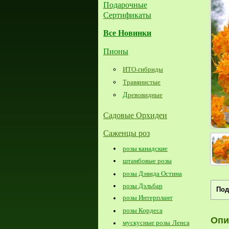
Подарочные
Сертификаты
Все Новинки
Пионы
ИТО-гибриды
Травянистые
Д
ревовидные
Садовые Орхидеи
Саженцы роз
розы канадские
штамбовые розы
розы Дэвида Остина
розы Дэльбар
Под
розы Интерплант
розы Кордеса
Опи
мускусные розы Ленса