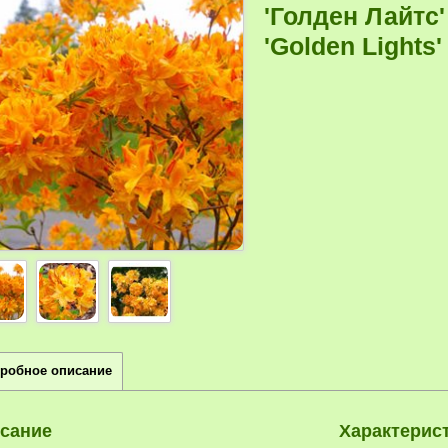
'Голден Лайтс'
'Golden Lights'
робное описание
сание
Характерис