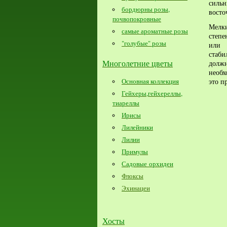
сильн
бордюрны розы,
вост
почвопокровные
Мелк
самые ароматные розы
степе
"голубые" розы
или 
стаби
Многолетние цветы
долж
необ
это п
Основная коллекция
Гейхеры,гейхереллы,
тиареллы
Ирисы
Лилейники
Лилии
Примулы
Садовые орхидеи
Флоксы
Эхинацеи
Хосты