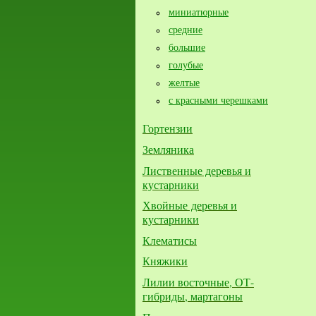
миниатюрные
средние
большие​
голубые
желтые
с красными черешками
Гортензии
Земляника
Лиственные деревья и
кустарники
Хвойные деревья и
кустарники
Клематисы
Княжики
Лилии восточные, ОТ-
гибриды, мартагоны