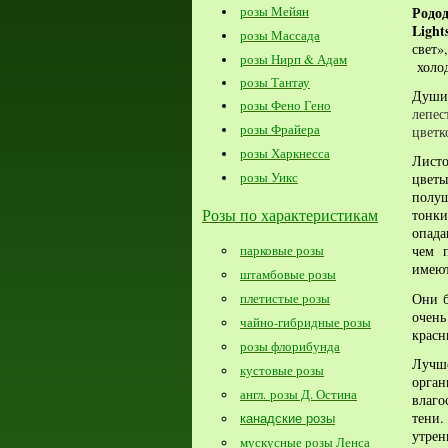
Родо
розы Мейян
Light
розы Массада
свет
розы Нирп & Адам
холод
розы Тантау
Души
розы Фено Гено
лепес
розы Фрайера
цветк
розы Харкнесса
Лист
розы Уикс
цветы
полу
Розы по характеристикам
тонк
опад
парковые розы
чем 
имеют
штамбовые розы
Они б
плетистые розы
очен
чайно-гибридные розы
красн
розы флорибунда
Лучше
кустовые розы
орга
англ. розы Д. Остина
влаго
тени.
канадские розы
утрен
мускусные розы Ленса