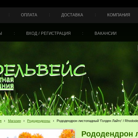
ОПЛАТА
ДОСТАВКА
КОМПАНИЯ
Ы
ВХОД / РЕГИСТРАЦИЯ
ВАКАНСИИ
я
›
Магазин
›
Рододендроны
›
Рододендрон листопадный 'Голден Лайтс' / Rhododen
Рододендрон 