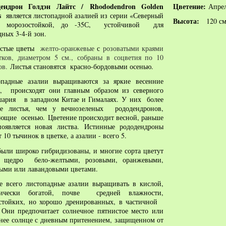
дендрон Голдэн Лайтс /
Rhododendron
Golden
Цветение:
Апре
s
является листопадной азалией из
серии «Северный
Высота:
120 см
», морозостойкой, до -35С, устойчивой для
ных 3-4-й зон.
стые цветы
желто-оранжевые
с
розоватыми краями
тков, диаметром 5 см., собраны в соцветия по 10
ов.
Листья становятся красно-бордовыми осенью.
опадные азалии в
ыращиваются за яркие весенние
,
происходят они главным образом из северного
шария в западном Китае и Гималаях.
У них более
ие листья, чем у вечнозеленых рододендронов,
ающие осенью.
Цветение происходит весной, раньше
появляется новая листва.
Истинные рододендроны
 10 тычинок в цветке, а азалии - всего 5.
ыли широко гибридизованы, и многие сорта цветут
ь щедро бело-желтыми, розовыми, оранжевыми,
ыми или лавандовыми цветами.
 всего листопадные азалии выращивать в кислой,
нически богатой, почве средней влажности,
стойких, но хорошо дренированных, в частичной
 Они предпочитает солнечное пятнистое место или
нее солнце с дневным притенением, защищенном от