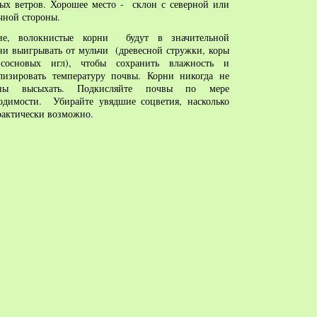
ых ветров. Хорошее место - склон с северной или
очной стороны.
ие, волокнистые корни будут в значительной
ни выигрывать от мульчи (древесной стружки, коры
сосновых игл), чтобы сохранить влажность и
лизировать температуру почвы. Корни никогда не
ны высыхать. Подкисляйте почвы по мере
ходимости. Убирайте увядшие соцветия
, насколько
рактически возможно.