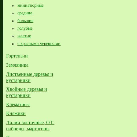
миниатюрные
средние
большие​
голубые
желтые
с красными черешками
Гортензии
Земляника
Лиственные деревья и
кустарники
Хвойные деревья и
кустарники
Клематисы
Княжики
Лилии восточные, ОТ-
гибриды, мартагоны