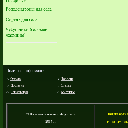
Плодовые
Рододендроны для сада
Сирень для сада
Чубушники (садовые
жасмины)
Полезная информация
->
Оплата
->
Новости
->
Доставка
->
Статьи
->
Регистрация
->
Контакты
Л
андшафтна
©
Интернет-магазин «Edelgarden»
и питомник
2014 г.