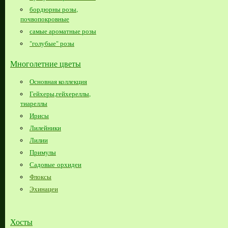
бордюрны розы,
почвопокровные
самые ароматные розы
"голубые" розы
Многолетние цветы
Основная коллекция
Гейхеры,гейхереллы,
тиареллы
Ирисы
Лилейники
Лилии
Примулы
Садовые орхидеи
Флоксы
Эхинацеи
Хосты