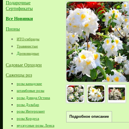
Подарочные
Сертификаты
Все Новинки
Пионы
ИТО-гибриды
Травянистые
Д
ревовидные
Садовые Орхидеи
Саженцы роз
розы канадские
штамбовые розы
розы Дэвида Остина
розы Дэльбар
розы Интерплант
Подробное описание
розы Кордеса
мускусные розы Ленса