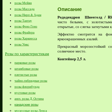
розы Мейян
Описание
розы Массада
розы Нирп & Адам
Рододендрон
Шнееголд
/
Rh
розы Тантау
чисто белыми, с золотистым
открытые, со слегка загнутыми 
розы Фено Гено
розы Фрайера
Эффектно смотрится на фо
розы Харкнесса
яркоокрашенных азалий.
розы Уикс
Прекрасный морозостойкий со
солнечное место.
Розы по характеристикам
Контейнер 2,5 л.
парковые розы
штамбовые розы
плетистые розы
чайно-гибридные розы
розы флорибунда
кустовые розы
англ. розы Д. Остина
канадские розы
мускусные розы Ленса