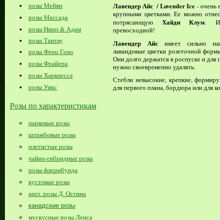
розы Мейян
Лавендер Айс
/ Lavender Ice
- очень
крупными цветками. Ее можно отнес
розы Массада
Хайди Клум
потрясающую
. И
розы Нирп & Адам
превосходной!
розы Тантау
Лавендер Айс
имеет сильно нап
лавандовые цветки розеточной формы
розы Фено Гено
Они долго держатся в роспуске и для
розы Фрайера
нужно своевременно удалять.
розы Харкнесса
Стебли невысокие, крепкие, формир
розы Уикс
для первого плана, бордюра или для к
Розы по характеристикам
парковые розы
штамбовые розы
плетистые розы
чайно-гибридные розы
розы флорибунда
кустовые розы
англ. розы Д. Остина
канадские розы
мускусные розы Ленса