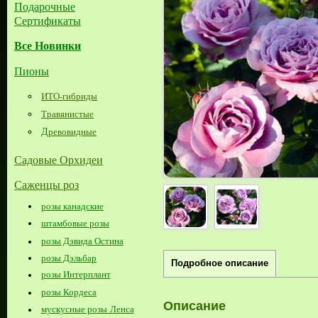
Подарочные
Сертификаты
Все Новинки
Пионы
ИТО-гибриды
Травянистые
Д
ревовидные
Садовые Орхидеи
Саженцы роз
розы канадские
штамбовые розы
розы Дэвида Остина
розы Дэльбар
Подробное описание
розы Интерплант
розы Кордеса
Описание
мускусные розы Ленса