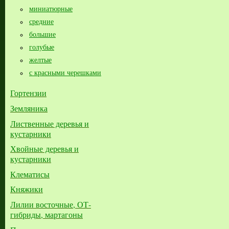
миниатюрные
средние
большие​
голубые
желтые
с красными черешками
Гортензии
Земляника
Лиственные деревья и
кустарники
Хвойные деревья и
кустарники
Клематисы
Княжики
Лилии восточные, ОТ-
гибриды, мартагоны