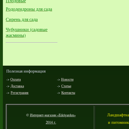
Плодовые
Рододендроны для сада
Сирень для сада
Чубушники (садовые
жасмины)
Полезная информация
->
Оплата
->
Новости
->
Доставка
->
Статьи
->
Регистрация
->
Контакты
Л
андшафтна
©
Интернет-магазин «Edelgarden»
и питомник
2014 г.