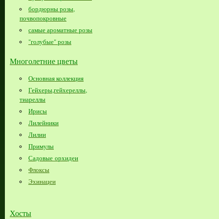
бордюрны розы,
почвопокровные
самые ароматные розы
"голубые" розы
Многолетние цветы
Основная коллекция
Гейхеры,гейхереллы,
тиареллы
Ирисы
Лилейники
Лилии
Примулы
Садовые орхидеи
Флоксы
Эхинацеи
Хосты