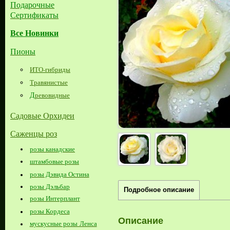
Подарочные
Сертификаты
Все Новинки
Пионы
ИТО-гибриды
Травянистые
Д
ревовидные
Садовые Орхидеи
Саженцы роз
розы канадские
штамбовые розы
розы Дэвида Остина
розы Дэльбар
Подробное описание
розы Интерплант
розы Кордеса
Описание
мускусные розы Ленса