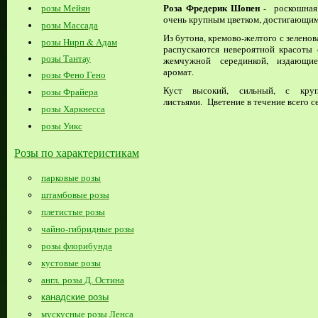
Роза Фредерик Шопен
розы Мейян
- роскошная 
очень крупным цветком, достигающим 
розы Массада
Из бутона, кремово-желтого с зелено
розы Нирп & Адам
распускаются невероятной красоты 
розы Тантау
жемчужной серединкой, издающи
аромат.
розы Фено Гено
Куст высокий, сильный, с круп
розы Фрайера
листьями. Цветение в течение всего с
розы Харкнесса
розы Уикс
Розы по характеристикам
парковые розы
штамбовые розы
плетистые розы
чайно-гибридные розы
розы флорибунда
кустовые розы
англ. розы Д. Остина
канадские розы
мускусные розы Ленса