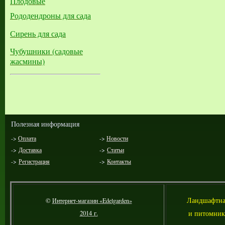
Плодовые
Рододендроны для сада
Сирень для сада
Чубушники (садовые
жасмины)
Полезная информация
->
Оплата
->
Новости
->
Доставка
->
Статьи
->
Регистрация
->
Контакты
Л
андшафтна
©
Интернет-магазин «Edelgarden»
и питомник
2014 г.