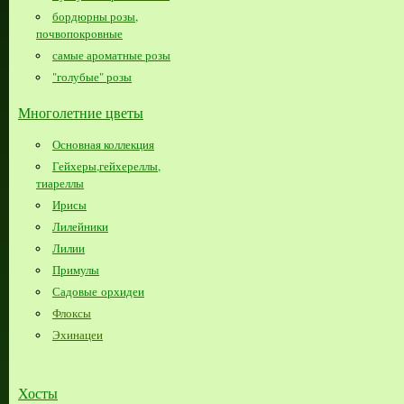
бордюрны розы,
почвопокровные
самые ароматные розы
"голубые" розы
Многолетние цветы
Основная коллекция
Гейхеры,гейхереллы,
тиареллы
Ирисы
Лилейники
Лилии
Примулы
Садовые орхидеи
Флоксы
Эхинацеи
Хосты