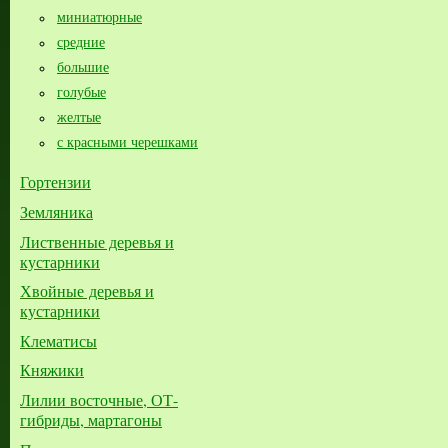
миниатюрные
средние
большие​
голубые
желтые
с красными черешками
Гортензии
Земляника
Лиственные деревья и
кустарники
Хвойные деревья и
кустарники
Клематисы
Княжики
Лилии восточные, ОТ-
гибриды, мартагоны